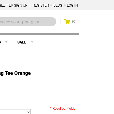
LETTER SIGN UP
REGISTER
BLOG
LOG IN
0
S
SALE
ng Tee Orange
* Required Fields