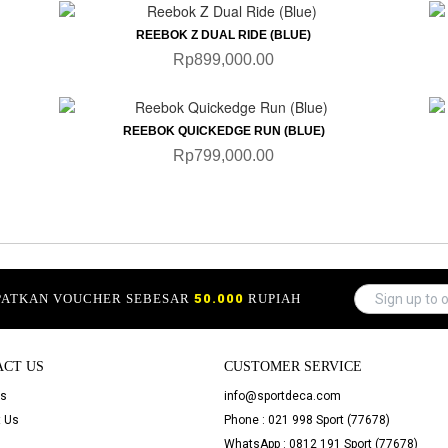
QUICKVIEW
REEBOK Z DUAL RIDE (BLUE)
Rp899,000.00
QUICKVIEW
REEBOK QUICKEDGE RUN (BLUE)
Rp799,000.00
APATKAN VOUCHER SEBESAR
50.000
RUPIAH
ACT US
CUSTOMER SERVICE
Us
info@sportdeca.com
 Us
Phone : 021 998 Sport (77678)
WhatsApp : 0812 191 Sport (77678)