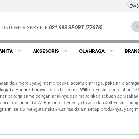
NEWS
021 998 SPORT (77678)
CUSTOMER SERVICE
ANITA
AKSESORIS
OLAHRAGA
BRAN
haan dan merek yang memproduksi sepatu olahraga, pakaian olahraga,
, Inggris. Reebok berawal dari ide Joseph William Foster pada tahun 1
 Foster bekerja sama dengan anaknya dan mendirikan sebuah perusaha
cucu dari pendiri J.W. Foster and Sons yaitu Joe dan Jeff Foster me
gris ini selalu mengutamakan kualitas dalam setiap produknya, yang