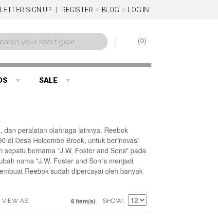
LETTER SIGN UP
REGISTER
BLOG
LOG IN
0
DS
SALE
 dan peralatan olahraga lainnya. Reebok
890 di Desa Holcombe Brook, untuk berinovasi
an sepatu bernama "J.W. Foster and Sons" pada
ngubah nama "J.W. Foster and Son"s menjadi
 membuat Reebok sudah dipercayai oleh banyak
6 Item(s)
VIEW AS
SHOW