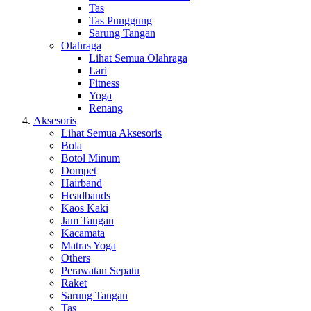
Tas
Tas Punggung
Sarung Tangan
Olahraga
Lihat Semua Olahraga
Lari
Fitness
Yoga
Renang
Aksesoris
Lihat Semua Aksesoris
Bola
Botol Minum
Dompet
Hairband
Headbands
Kaos Kaki
Jam Tangan
Kacamata
Matras Yoga
Others
Perawatan Sepatu
Raket
Sarung Tangan
Tas