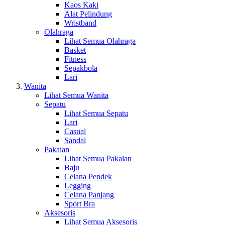
Kaos Kaki
Alat Pelindung
Wristband
Olahraga
Lihat Semua Olahraga
Basket
Fitness
Sepakbola
Lari
Wanita
Lihat Semua Wanita
Sepatu
Lihat Semua Sepatu
Lari
Casual
Sandal
Pakaian
Lihat Semua Pakaian
Baju
Celana Pendek
Legging
Celana Panjang
Sport Bra
Aksesoris
Lihat Semua Aksesoris