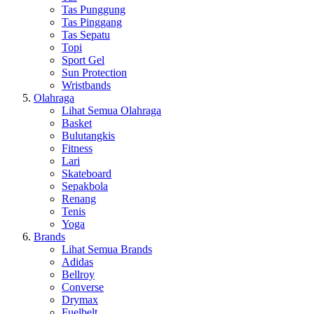
Tas Punggung
Tas Pinggang
Tas Sepatu
Topi
Sport Gel
Sun Protection
Wristbands
Olahraga
Lihat Semua Olahraga
Basket
Bulutangkis
Fitness
Lari
Skateboard
Sepakbola
Renang
Tenis
Yoga
Brands
Lihat Semua Brands
Adidas
Bellroy
Converse
Drymax
Fuelbelt