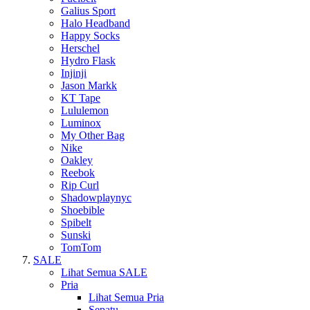
Galius Sport
Halo Headband
Happy Socks
Herschel
Hydro Flask
Injinji
Jason Markk
KT Tape
Lululemon
Luminox
My Other Bag
Nike
Oakley
Reebok
Rip Curl
Shadowplaynyc
Shoebible
Spibelt
Sunski
TomTom
SALE
Lihat Semua SALE
Pria
Lihat Semua Pria
Sepatu