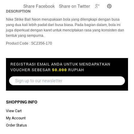
Share Facebook
Share on Twitter
DESCRIPTION
Nike Strike Ball Neon merupakaan bola yang dilengkapi dengan busa
yang dua kali lebih padat dari busa biasa. Pada bagian dalam, bola ini
juga diperkuat dengan karet untuk menciptakan rasa yang konsisten dan
bentuk yang sempurna.
Product Code : SC2356-170
REGISTRASI EMAIL ANDA UNTUK MENDAPATKAN
VOUCHER SEBESAR
50.000
RUPIAH
SHOPPING INFO
View Cart
My Account
Order Status