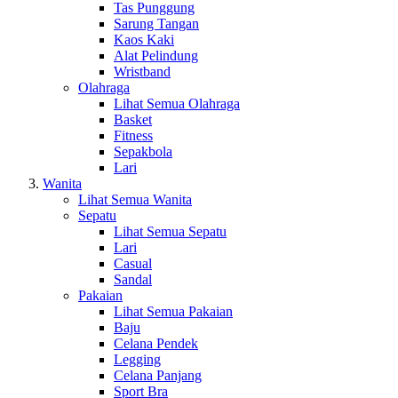
Tas Punggung
Sarung Tangan
Kaos Kaki
Alat Pelindung
Wristband
Olahraga
Lihat Semua Olahraga
Basket
Fitness
Sepakbola
Lari
Wanita
Lihat Semua Wanita
Sepatu
Lihat Semua Sepatu
Lari
Casual
Sandal
Pakaian
Lihat Semua Pakaian
Baju
Celana Pendek
Legging
Celana Panjang
Sport Bra