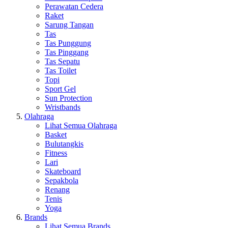
Perawatan Cedera
Raket
Sarung Tangan
Tas
Tas Punggung
Tas Pinggang
Tas Sepatu
Tas Toilet
Topi
Sport Gel
Sun Protection
Wristbands
Olahraga
Lihat Semua Olahraga
Basket
Bulutangkis
Fitness
Lari
Skateboard
Sepakbola
Renang
Tenis
Yoga
Brands
Lihat Semua Brands