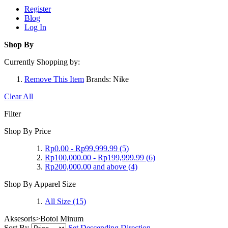
Register
Blog
Log In
Shop By
Currently Shopping by:
Remove This Item
Brands:
Nike
Clear All
Filter
Shop By Price
Rp0.00
-
Rp99,999.99
(5)
Rp100,000.00
-
Rp199,999.99
(6)
Rp200,000.00
and above
(4)
Shop By Apparel Size
All Size
(15)
Aksesoris>Botol Minum
Sort By
Set Descending Direction