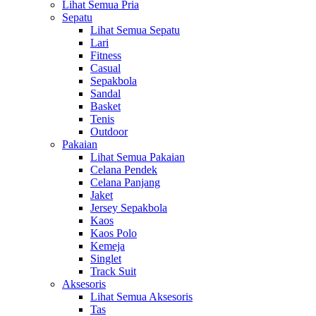
Lihat Semua Pria
Sepatu
Lihat Semua Sepatu
Lari
Fitness
Casual
Sepakbola
Sandal
Basket
Tenis
Outdoor
Pakaian
Lihat Semua Pakaian
Celana Pendek
Celana Panjang
Jaket
Jersey Sepakbola
Kaos
Kaos Polo
Kemeja
Singlet
Track Suit
Aksesoris
Lihat Semua Aksesoris
Tas