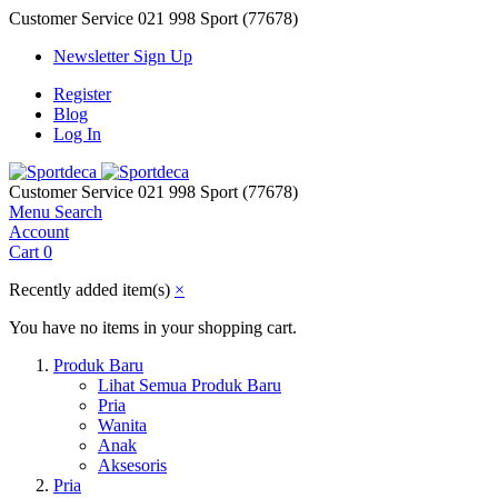
Customer Service
021 998 Sport (77678)
Newsletter Sign Up
Register
Blog
Log In
Customer Service
021 998 Sport (77678)
Menu
Search
Account
Cart
0
Recently added item(s)
×
You have no items in your shopping cart.
Produk Baru
Lihat Semua Produk Baru
Pria
Wanita
Anak
Aksesoris
Pria