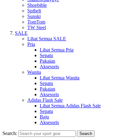
Shoebible
Spibelt
Sunski
TomTom
TW Steel
SALE
Lihat Semua SALE
Pria
Lihat Semua Pria
Sepatu
Pakaian
Aksesoris
Wanita
Lihat Semua Wanita
Sepatu
Pakaian
Aksesoris
Adidas Flash Sale
Lihat Semua Adidas Flash Sale
Sepatu
Baju
Aksesoris
Search:
Search