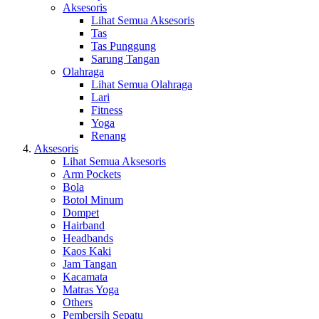
Aksesoris
Lihat Semua Aksesoris
Tas
Tas Punggung
Sarung Tangan
Olahraga
Lihat Semua Olahraga
Lari
Fitness
Yoga
Renang
Aksesoris
Lihat Semua Aksesoris
Arm Pockets
Bola
Botol Minum
Dompet
Hairband
Headbands
Kaos Kaki
Jam Tangan
Kacamata
Matras Yoga
Others
Pembersih Sepatu