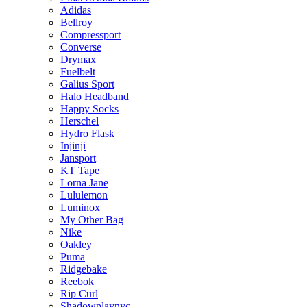
Adidas
Bellroy
Compressport
Converse
Drymax
Fuelbelt
Galius Sport
Halo Headband
Happy Socks
Herschel
Hydro Flask
Injinji
Jansport
KT Tape
Lorna Jane
Lululemon
Luminox
My Other Bag
Nike
Oakley
Puma
Ridgebake
Reebok
Rip Curl
Shadowplaynyc