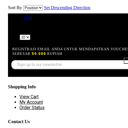
Sort By
Set Descending Direction
View as
Grid
List
4 Item(s)
Show
REGISTRASI EMAIL ANDA UNTUK MENDAPATKAN VOUCHE
SEBESAR
50.000
RUPIAH
Shopping Info
View Cart
My Account
Order Status
Contact Us