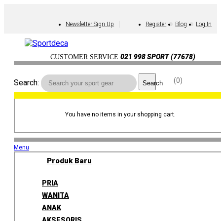
Newsletter Sign Up
Register
Blog
Log In
021 998 SPORT (77678)
CUSTOMER SERVICE
0
Search:
Search
You have no items in your shopping cart.
Menu
Produk Baru
PRIA
WANITA
ANAK
AKSESORIS