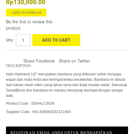
Rp130,000.00
ADD TO WISHLIST
Be the first to review this
product
Qty:
ADD TO CART
Share Facebook
Share on Twitter
DESCRIPTION
Halo Hairband 1/2" merupakan bandana yang didesain untuk menjaga
wajah dan mata Anda dari keringat ketika beraktivitas. Bandana ini dibuat
dari bahan mesh mikro yang tahan lama dan tidak mudah melar. Teknologi
SweatBlock dari bandana ini mampu menyerap keringat dengan sangat
baik.
Product Code : SOHALC0038
Supplier Code : HAL509083032121600
REGISTRASI EMAIL ANDA UNTUK MENDAPATKAN