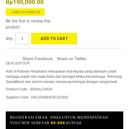
Rp190,000.00
ADD TO WISHLIST
Be the first to review this
product
Qty:
ADD TO CART
Share Facebook
Share on Twitter
DESCRIPTION
Halo II Pullover Headband merupakan ikat kepala yang didesain untuk
menjaga wajah dan mata Anda dari keringat ketika berolahraga. Teknologi
SweatBlock dari alat ini mampu menyerap keringat dengan sangat baik.
Product Code : SOHALC0024
Supplier Code : HAL504083032121400
REGISTRASI EMAIL ANDA UNTUK MENDAPATKAN
VOUCHER SEBESAR
50.000
RUPIAH