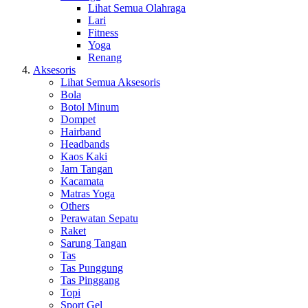
Lihat Semua Olahraga
Lari
Fitness
Yoga
Renang
Aksesoris
Lihat Semua Aksesoris
Bola
Botol Minum
Dompet
Hairband
Headbands
Kaos Kaki
Jam Tangan
Kacamata
Matras Yoga
Others
Perawatan Sepatu
Raket
Sarung Tangan
Tas
Tas Punggung
Tas Pinggang
Topi
Sport Gel