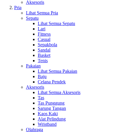
Aksesoris
Pria
Lihat Semua Pria
Sepatu
Lihat Semua Sepatu
Lari
Fitness
Casual
Sepakbola
Sandal
Basket
Tenis
Pakaian
Lihat Semua Pakaian
Baju
Celana Pendek
Aksesoris
Lihat Semua Aksesoris
Tas
Tas Punggung
Sarung Tangan
Kaos Kaki
Alat Pelindung
Wristband
Olahraga