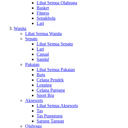
Lihat Semua Olahraga
Basket
Fitness
Sepakbola
Lari
Wanita
Lihat Semua Wanita
Sepatu
Lihat Semua Sepatu
Lari
Casual
Sandal
Pakaian
Lihat Semua Pakaian
Baju
Celana Pendek
Legging
Celana Panjang
Sport Bra
Aksesoris
Lihat Semua Aksesoris
Tas
Tas Punggung
Sarung Tangan
Olahraga