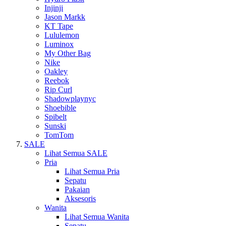
Injinji
Jason Markk
KT Tape
Lululemon
Luminox
My Other Bag
Nike
Oakley
Reebok
Rip Curl
Shadowplaynyc
Shoebible
Spibelt
Sunski
TomTom
SALE
Lihat Semua SALE
Pria
Lihat Semua Pria
Sepatu
Pakaian
Aksesoris
Wanita
Lihat Semua Wanita
Sepatu