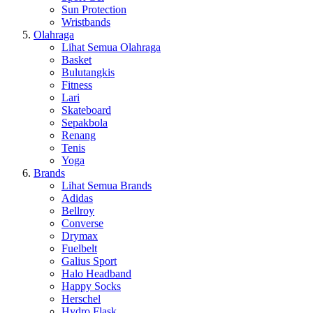
Sun Protection
Wristbands
Olahraga
Lihat Semua Olahraga
Basket
Bulutangkis
Fitness
Lari
Skateboard
Sepakbola
Renang
Tenis
Yoga
Brands
Lihat Semua Brands
Adidas
Bellroy
Converse
Drymax
Fuelbelt
Galius Sport
Halo Headband
Happy Socks
Herschel
Hydro Flask