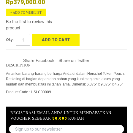
Rp379,000.00
ADD TO WISHLIST
Be the first to review this
product
Qty:
ADD TO CART
Share Facebook
Share on Twitter
DESCRIPTION
Amankan barang-barang berharga Anda di dalam Herschel Token Pouch.
Resleting di bagian depan dan bahan yang kuat menjamin akses yang
mudah dan membuat tas ini tahan lama. Dimensi: 6.375" x 9.375" x 4.75"
Product Code : HSLC00009
REGISTRASI EMAIL ANDA UNTUK MENDAPATKAN
VOUCHER SEBESAR
50.000
RUPIAH