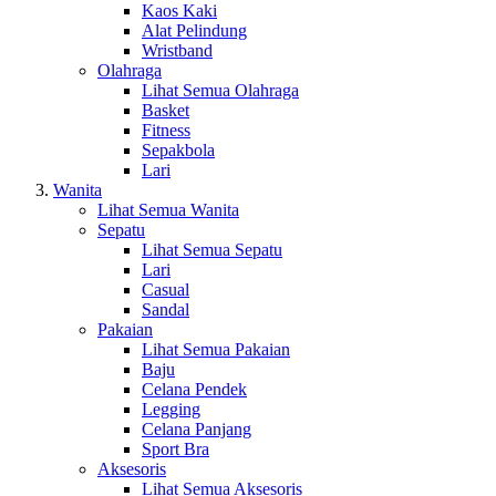
Kaos Kaki
Alat Pelindung
Wristband
Olahraga
Lihat Semua Olahraga
Basket
Fitness
Sepakbola
Lari
Wanita
Lihat Semua Wanita
Sepatu
Lihat Semua Sepatu
Lari
Casual
Sandal
Pakaian
Lihat Semua Pakaian
Baju
Celana Pendek
Legging
Celana Panjang
Sport Bra
Aksesoris
Lihat Semua Aksesoris