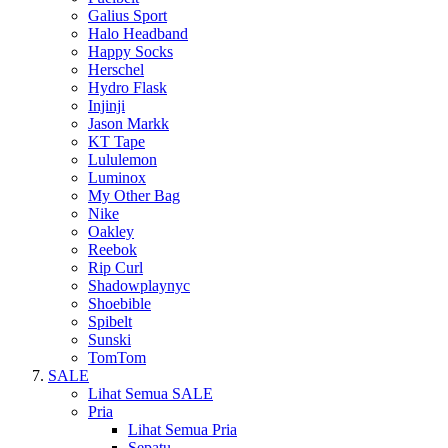
Galius Sport
Halo Headband
Happy Socks
Herschel
Hydro Flask
Injinji
Jason Markk
KT Tape
Lululemon
Luminox
My Other Bag
Nike
Oakley
Reebok
Rip Curl
Shadowplaynyc
Shoebible
Spibelt
Sunski
TomTom
SALE
Lihat Semua SALE
Pria
Lihat Semua Pria
Sepatu