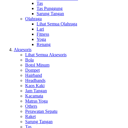
Tas
Tas Punggung
Sarung Tangan
Olahraga
Lihat Semua Olahraga
Lari
Fitness
Yoga
Renang
Aksesoris
Lihat Semua Aksesoris
Bola
Botol Minum
Dompet
Hairband
Headbands
Kaos Kaki
Jam Tangan
Kacamata
Matras Yoga
Others
Perawatan Sepatu
Raket
Sarung Tangan
Tas