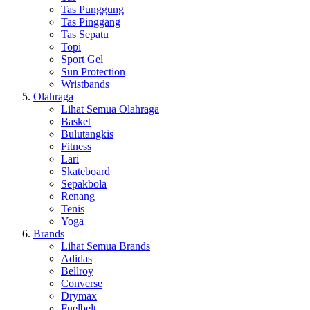
Tas Punggung
Tas Pinggang
Tas Sepatu
Topi
Sport Gel
Sun Protection
Wristbands
Olahraga
Lihat Semua Olahraga
Basket
Bulutangkis
Fitness
Lari
Skateboard
Sepakbola
Renang
Tenis
Yoga
Brands
Lihat Semua Brands
Adidas
Bellroy
Converse
Drymax
Fuelbelt