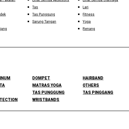
a Pakaian
Lihat Semua Aksesoris
Lihat Semua Olahraga
Tas
Lari
ndek
Tas Punggung
Fitness
Sarung Tangan
Yoga
jang
Renang
MINUM
DOMPET
HAIRBAND
TA
MATRAS YOGA
OTHERS
TAS PUNGGUNG
TAS PINGGANG
TECTION
WRISTBANDS