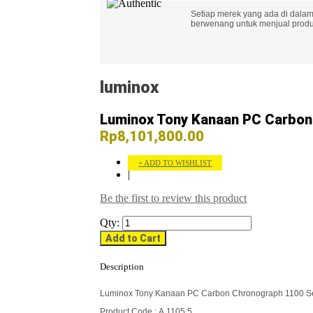
Setiap merek yang ada di dalam
berwenang untuk menjual produk
luminox
Luminox Tony Kanaan PC Carbon
Rp8,101,800.00
ADD TO WISHLIST
|
Be the first to review this product
Qty:
Add to Cart
Description
Luminox Tony Kanaan PC Carbon Chronograph 1100 Se
Product Code : A.1105.5