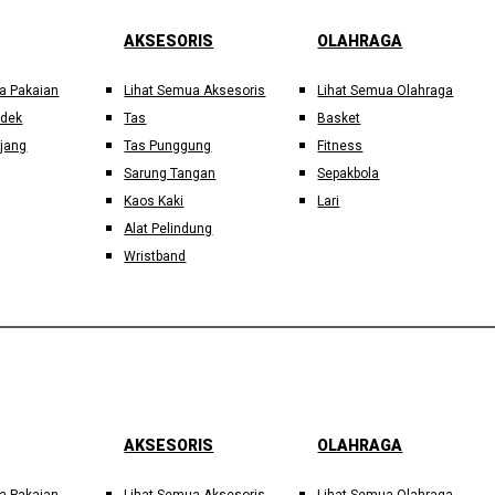
AKSESORIS
OLAHRAGA
a Pakaian
Lihat Semua Aksesoris
Lihat Semua Olahraga
ndek
Tas
Basket
jang
Tas Punggung
Fitness
Sarung Tangan
Sepakbola
Kaos Kaki
Lari
Alat Pelindung
Wristband
AKSESORIS
OLAHRAGA