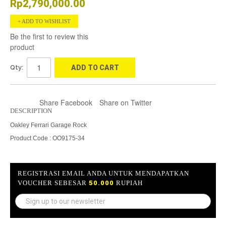
Rp2,790,000.00
ADD TO WISHLIST
Be the first to review this
product
Qty:
ADD TO CART
Share Facebook
Share on Twitter
DESCRIPTION
Oakley Ferrari Garage Rock
Product Code : OO9175-34
REGISTRASI EMAIL ANDA UNTUK MENDAPATKAN
VOUCHER SEBESAR
50.000
RUPIAH