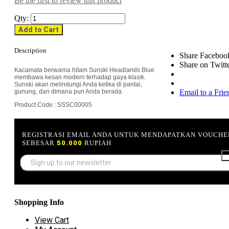
Be the first to review this product
Qty:
Add to Cart
Description
Share Faceboo
Share on Twitt
Kacamata berwarna hitam Sunski Headlands Blue
membawa kesan modern terhadap gaya klasik.
Sunski akan melindungi Anda ketika di pantai,
gunung, dan dimana pun Anda berada.
Email to a Frie
Product Code : SSSC00005
REGISTRASI EMAIL ANDA UNTUK MENDAPATKAN VOUCHE
SEBESAR
50.000
RUPIAH
Shopping Info
View Cart