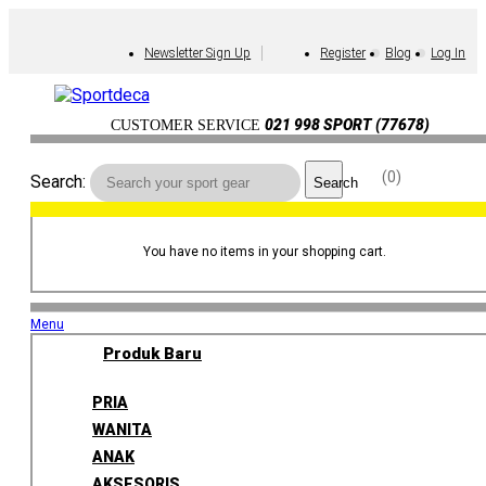
Newsletter Sign Up
Register
Blog
Log In
021 998 SPORT (77678)
CUSTOMER SERVICE
0
Search:
Search
You have no items in your shopping cart.
Menu
Produk Baru
PRIA
WANITA
ANAK
AKSESORIS