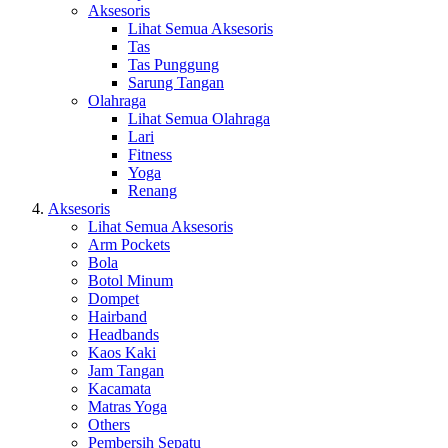
Aksesoris
Lihat Semua Aksesoris
Tas
Tas Punggung
Sarung Tangan
Olahraga
Lihat Semua Olahraga
Lari
Fitness
Yoga
Renang
Aksesoris
Lihat Semua Aksesoris
Arm Pockets
Bola
Botol Minum
Dompet
Hairband
Headbands
Kaos Kaki
Jam Tangan
Kacamata
Matras Yoga
Others
Pembersih Sepatu