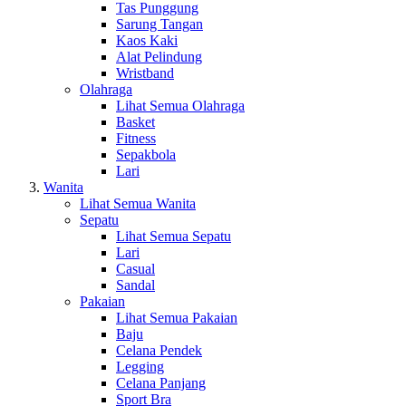
Tas Punggung
Sarung Tangan
Kaos Kaki
Alat Pelindung
Wristband
Olahraga
Lihat Semua Olahraga
Basket
Fitness
Sepakbola
Lari
Wanita
Lihat Semua Wanita
Sepatu
Lihat Semua Sepatu
Lari
Casual
Sandal
Pakaian
Lihat Semua Pakaian
Baju
Celana Pendek
Legging
Celana Panjang
Sport Bra