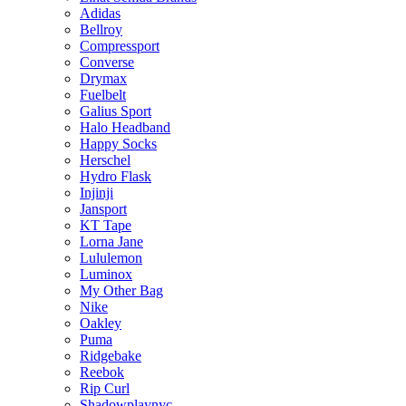
Adidas
Bellroy
Compressport
Converse
Drymax
Fuelbelt
Galius Sport
Halo Headband
Happy Socks
Herschel
Hydro Flask
Injinji
Jansport
KT Tape
Lorna Jane
Lululemon
Luminox
My Other Bag
Nike
Oakley
Puma
Ridgebake
Reebok
Rip Curl
Shadowplaynyc