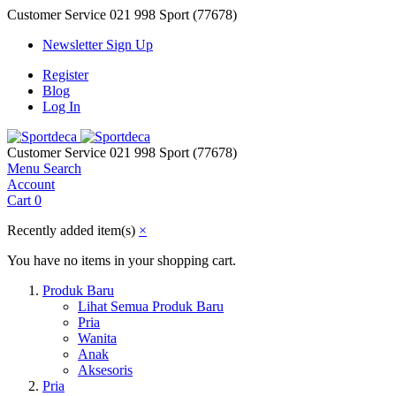
Customer Service
021 998 Sport (77678)
Newsletter Sign Up
Register
Blog
Log In
Customer Service
021 998 Sport (77678)
Menu
Search
Account
Cart
0
Recently added item(s)
×
You have no items in your shopping cart.
Produk Baru
Lihat Semua Produk Baru
Pria
Wanita
Anak
Aksesoris
Pria