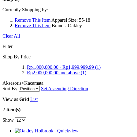
Currently Shopping by:
Remove This Item
Apparel Size:
55-18
Remove This Item
Brands:
Oakley
Clear All
Filter
Shop By Price
Rp1,000,000.00
-
Rp1,999,999.99
(1)
Rp2,000,000.00
and above
(1)
Aksesoris>Kacamata
Sort By
Set Ascending Direction
View as
Grid
List
2 Item(s)
Show
Quickview