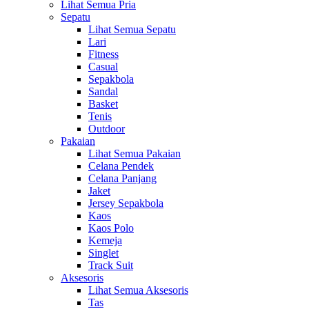
Lihat Semua Pria
Sepatu
Lihat Semua Sepatu
Lari
Fitness
Casual
Sepakbola
Sandal
Basket
Tenis
Outdoor
Pakaian
Lihat Semua Pakaian
Celana Pendek
Celana Panjang
Jaket
Jersey Sepakbola
Kaos
Kaos Polo
Kemeja
Singlet
Track Suit
Aksesoris
Lihat Semua Aksesoris
Tas