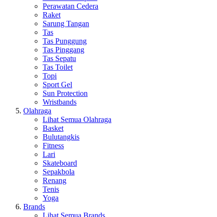
Perawatan Cedera
Raket
Sarung Tangan
Tas
Tas Punggung
Tas Pinggang
Tas Sepatu
Tas Toilet
Topi
Sport Gel
Sun Protection
Wristbands
Olahraga
Lihat Semua Olahraga
Basket
Bulutangkis
Fitness
Lari
Skateboard
Sepakbola
Renang
Tenis
Yoga
Brands
Lihat Semua Brands