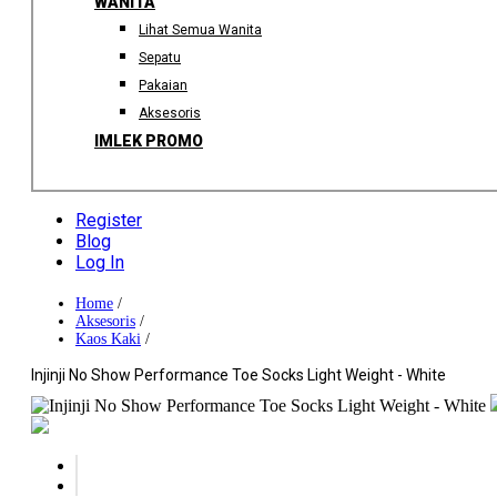
WANITA
Lihat Semua Wanita
Sepatu
Pakaian
Aksesoris
IMLEK PROMO
Register
Blog
Log In
Home
/
Aksesoris
/
Kaos Kaki
/
Injinji No Show Performance Toe Socks Light Weight - White