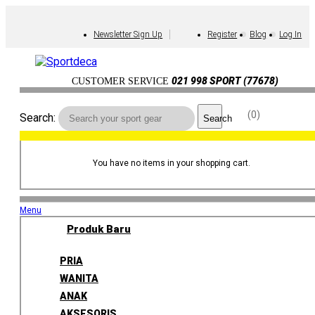
Newsletter Sign Up
Register
Blog
Log In
021 998 SPORT (77678)
CUSTOMER SERVICE
0
Search:
Search
You have no items in your shopping cart.
Menu
Produk Baru
PRIA
WANITA
ANAK
AKSESORIS