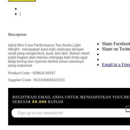
|
Description
Share Faceboo
Injinji Mini Crew Performance Toe Socks Light
Share on Twitt
Weight - merupakan kaos kaki olahraga dengan
serat yang sangat kecil, kuat, dan tipis. Bahan mesh
pada bagian atas mampu menjaga kaki Anda agar
tetap kering dan nyaman berkat aliran udaranya
Email to a Frie
yang maksimal.
Product Code : SOINJC00037
Supplier Code : INJ1030830321101
REGISTRASI EMAIL ANDA UNTUK MENDAPATKAN VOUCHE
SEBESAR
50.000
RUPIAH