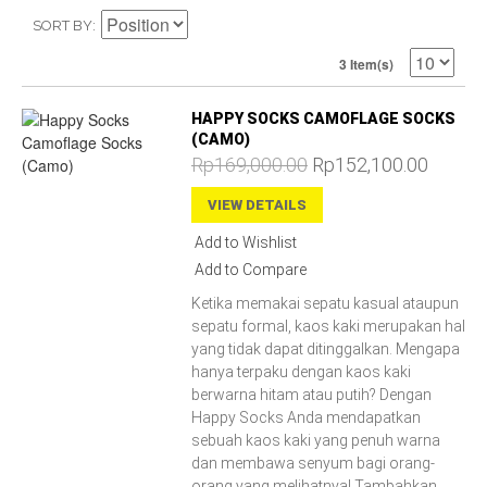
SORT BY
3 Item(s)
HAPPY SOCKS CAMOFLAGE SOCKS
(CAMO)
Rp169,000.00
Rp152,100.00
VIEW DETAILS
Add to Wishlist
Add to Compare
Ketika memakai sepatu kasual ataupun
sepatu formal, kaos kaki merupakan hal
yang tidak dapat ditinggalkan. Mengapa
hanya terpaku dengan kaos kaki
berwarna hitam atau putih? Dengan
Happy Socks Anda mendapatkan
sebuah kaos kaki yang penuh warna
dan membawa senyum bagi orang-
orang yang melihatnya! Tambahkan