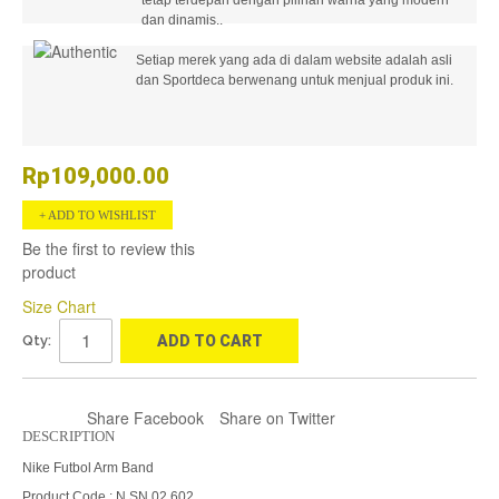
dan dinamis..
Setiap merek yang ada di dalam website adalah asli
dan Sportdeca berwenang untuk menjual produk ini.
Rp109,000.00
ADD TO WISHLIST
Be the first to review this
product
Size Chart
Qty:
ADD TO CART
Share Facebook
Share on Twitter
DESCRIPTION
Nike Futbol Arm Band
Product Code : N.SN.02.602