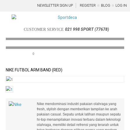
NEWSLETTER SIGN UP
REGISTER
BLOG
LOG IN
021 998 SPORT (77678)
CUSTOMER SERVICE
0
Menu
NIKE FUTBOL ARM BAND (RED)
Nike mendominasi industri pakaian olahraga yang
fresh, stylish dengan memberikan tampilan ke arah
pakaian casual. Sepatu untuk latihan maupun sepatu
hi-top menampilakan inovasi terbaru dalam teknologi
olahraga, memiliki detail refrensi yang terarah untuk
tetap terdepan dengan pilihan warna yang modern