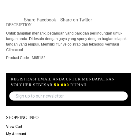
Share Facebook
Share on Twitter
DESCRIPTION
Untuk tampilan menarik, pegangan yang baik dan perlindungan untuk
tangan anda. Didesain dengan gaya yang sporty dengan bagian telapak
tangan yang empuk. Memiliki fitur velco strap dan teknologi ventilasi
Climacool.
Product Code : M65182
REGISTRASI EMAIL ANDA UNTUK MENDAPATKAN
VOUCHER SEBESAR
50.000
RUPIAH
SHOPPING INFO
View Cart
My Account