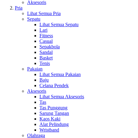
Aksesoris
Pria
Lihat Semua Pria
Sepatu
Lihat Semua Sepatu
Lari
Fitness
Casual
Sepakbola
Sandal
Basket
Tenis
Pakaian
Lihat Semua Pakaian
Baju
Celana Pendek
Aksesoris
Lihat Semua Aksesoris
Tas
Tas Punggung
Sarung Tangan
Kaos Kaki
Alat Pelindung
Wristband
Olahraga