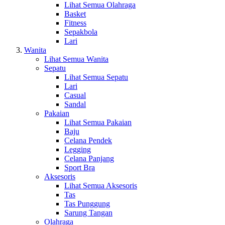
Lihat Semua Olahraga
Basket
Fitness
Sepakbola
Lari
Wanita
Lihat Semua Wanita
Sepatu
Lihat Semua Sepatu
Lari
Casual
Sandal
Pakaian
Lihat Semua Pakaian
Baju
Celana Pendek
Legging
Celana Panjang
Sport Bra
Aksesoris
Lihat Semua Aksesoris
Tas
Tas Punggung
Sarung Tangan
Olahraga