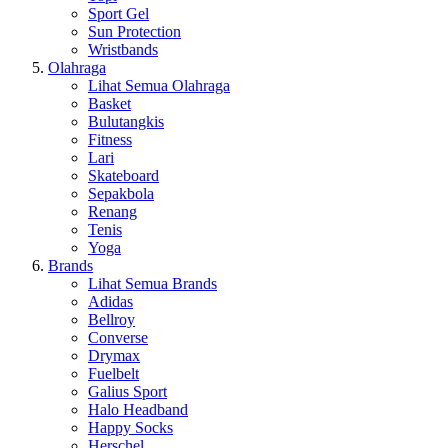
Sport Gel
Sun Protection
Wristbands
Olahraga
Lihat Semua Olahraga
Basket
Bulutangkis
Fitness
Lari
Skateboard
Sepakbola
Renang
Tenis
Yoga
Brands
Lihat Semua Brands
Adidas
Bellroy
Converse
Drymax
Fuelbelt
Galius Sport
Halo Headband
Happy Socks
Herschel