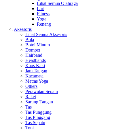
Lihat Semua Olahraga
Lari
Fitness
Yoga
Renang
Aksesoris
Lihat Semua Aksesoris
Bola
Botol Minum
Dompet
Hairband
Headbands
Kaos Kaki
Jam Tangan
Kacamata
Matras Yoga
Others
Perawatan Sepatu
Raket
Sarung Tangan
Tas
Tas Punggung
Tas Pinggang
Tas Sepatu
Topi