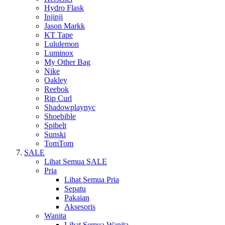
Hydro Flask
Injinji
Jason Markk
KT Tape
Lululemon
Luminox
My Other Bag
Nike
Oakley
Reebok
Rip Curl
Shadowplaynyc
Shoebible
Spibelt
Sunski
TomTom
SALE
Lihat Semua SALE
Pria
Lihat Semua Pria
Sepatu
Pakaian
Aksesoris
Wanita
Lihat Semua Wanita