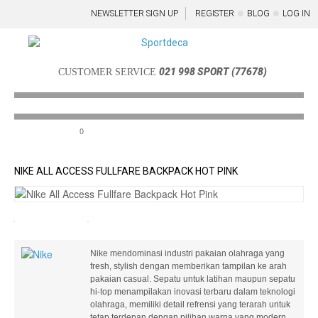
NEWSLETTER SIGN UP
REGISTER
BLOG
LOG IN
021 998 SPORT (77678)
CUSTOMER SERVICE
0
Menu
NIKE ALL ACCESS FULLFARE BACKPACK HOT PINK
Nike mendominasi industri pakaian olahraga yang
fresh, stylish dengan memberikan tampilan ke arah
pakaian casual. Sepatu untuk latihan maupun sepatu
hi-top menampilakan inovasi terbaru dalam teknologi
olahraga, memiliki detail refrensi yang terarah untuk
tetap terdepan dengan pilihan warna yang modern