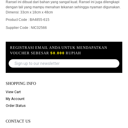
Ransel ini dibuat dari bahan yang sangat kuat. Ransel ini juga dilengkapi
dengan tali yang mampu menahan tekanan sehingga nyaman digunakan.
Dimensi: 33cm x 18cm x 48cm
Product Code : BA4855-615
Supplier Code : NIC02566
REGISTRASI EMAIL ANDA UNTUK MENDAPATKAN
VOUCHER SEBESAR
50.000
RUPIAH
SHOPPING INFO
View Cart
My Account
Order Status
CONTACT US