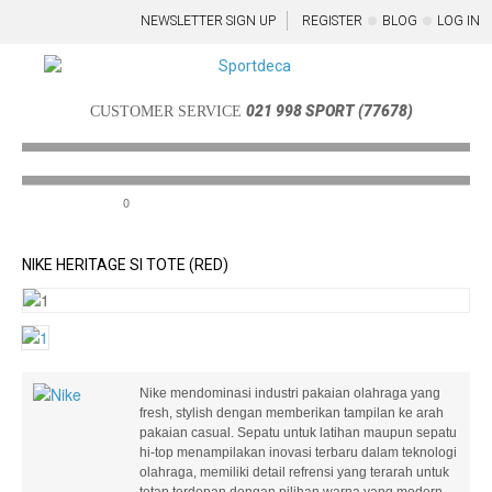
NEWSLETTER SIGN UP
REGISTER
BLOG
LOG IN
021 998 SPORT (77678)
CUSTOMER SERVICE
0
Menu
NIKE HERITAGE SI TOTE (RED)
Nike mendominasi industri pakaian olahraga yang
fresh, stylish dengan memberikan tampilan ke arah
pakaian casual. Sepatu untuk latihan maupun sepatu
hi-top menampilakan inovasi terbaru dalam teknologi
olahraga, memiliki detail refrensi yang terarah untuk
tetap terdepan dengan pilihan warna yang modern