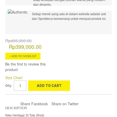
dan dinamis..
Setiap merek yang ada di dalam website adalah asli
dan Sportdeca berwenang untuk menjual produk ini.
Rp495,000.00
Rp399,000.00
ADD TO WISHLIST
Be the first to review this
product
Size Chart
Qty:
ADD TO CART
Share Facebook
Share on Twitter
DESCRIPTION
Nike Heritage SI Tote (Red)