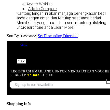
Add to Wishlist
Add to Compare
|
Kantong lengan ini akan menjaga perlengkapan kecil
anda dengan aman dan tertutup saat anda berlari.
Memiliki tali yang dapat diaturserta kantong ritsleting
untuk earphone anda
Learn More
Sort By
Set Descending Direction
View as
Grid
List
9 Item(s)
Show
REGISTRASI EMAIL ANDA UNTUK MENDAPATKAN VOUCHE
SEBESAR
50.000
RUPIAH
Shopping Info