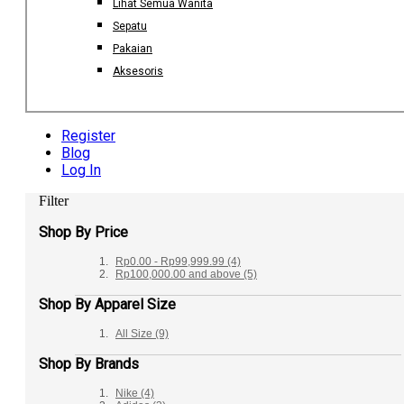
Lihat Semua Wanita
Sepatu
Pakaian
Aksesoris
Register
Blog
Log In
Filter
Shop By Price
Rp0.00
-
Rp99,999.99
(4)
Rp100,000.00
and above
(5)
Shop By Apparel Size
All Size
(9)
Shop By Brands
Nike
(4)