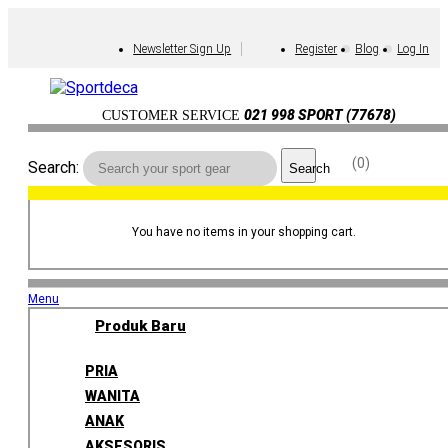
Newsletter Sign Up
Register
Blog
Log In
021 998 SPORT (77678)
CUSTOMER SERVICE
0
Search:
Search
You have no items in your shopping cart.
Menu
Produk Baru
PRIA
WANITA
ANAK
AKSESORIS