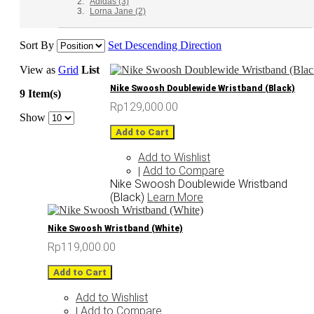
Adidas
(3)
Lorna Jane
(2)
Sort By
Set Descending Direction
View as
Grid
List
Nike Swoosh Doublewide Wristband (Black)
9 Item(s)
Rp129,000.00
Show
Add to Cart
Add to Wishlist
Add to Compare
|
Nike Swoosh Doublewide Wristband
(Black)
Learn More
Nike Swoosh Wristband (White)
Rp119,000.00
Add to Cart
Add to Wishlist
Add to Compare
|