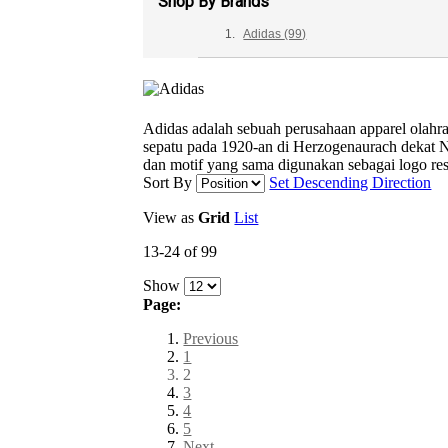
Shop By Brands
Adidas
(99)
Adidas adalah sebuah perusahaan apparel olahra
sepatu pada 1920-an di Herzogenaurach dekat N
dan motif yang sama digunakan sebagai logo res
Sort By
Set Descending Direction
View as
Grid
List
13-24 of 99
Show
Page:
Previous
1
2
3
4
5
Next