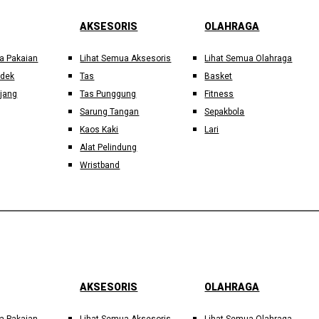
AKSESORIS
OLAHRAGA
a Pakaian
Lihat Semua Aksesoris
Lihat Semua Olahraga
ndek
Tas
Basket
jang
Tas Punggung
Fitness
Sarung Tangan
Sepakbola
Kaos Kaki
Lari
Alat Pelindung
Wristband
AKSESORIS
OLAHRAGA