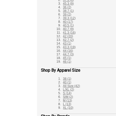
37.3
(6)
45.3
(9)
36
(2)
38.7
(1)
39
(2)
39.3
(12)
40
(17)
40.5
(1)
40.7
(9)
41.3
(16)
42
(20)
42.7
(2)
43
(1)
43.3
(19)
44
(16)
44.7
(3)
45
(1)
46
(1)
Shop By Apparel Size
38
(1)
40
(1)
All Size
(42)
L/XL
(2)
S
(14)
S/M
(2)
M
(13)
L
(13)
XL
(10)