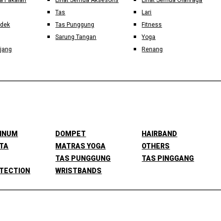
a Pakaian
Lihat Semua Aksesoris
Lihat Semua Olahraga
Tas
Lari
ndek
Tas Punggung
Fitness
Sarung Tangan
Yoga
jang
Renang
MINUM
DOMPET
HAIRBAND
TA
MATRAS YOGA
OTHERS
TAS PUNGGUNG
TAS PINGGANG
TECTION
WRISTBANDS