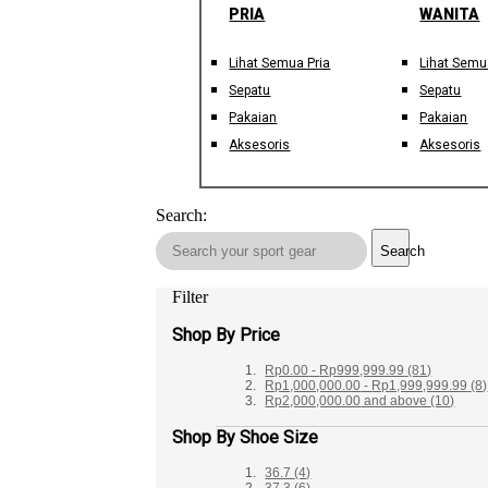
PRIA
WANITA
Lihat Semua Pria
Lihat Semu
Sepatu
Sepatu
Pakaian
Pakaian
Aksesoris
Aksesoris
Search:
Search
Filter
Shop By Price
Rp0.00
-
Rp999,999.99
(81)
Rp1,000,000.00
-
Rp1,999,999.99
(8)
Rp2,000,000.00
and above
(10)
Shop By Shoe Size
36.7
(4)