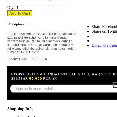
Qty:
Add to Cart
Description
Share Faceboo
Share on Twitt
Herschel Settlement Backpack merupakan salah
satu ransel Herschel yang terkenal dengan
kepraktisannya. Ransel ini dilengkapi dengan
kantung dibagian depan yang menambah gaya
Email to a Frie
retro yang dikolaborasikan dengan gaya modern.
Dimensi: 17" x 12" x 9"
Product Code : HSLC00016
REGISTRASI EMAIL ANDA UNTUK MENDAPATKAN VOUCHE
SEBESAR
50.000
RUPIAH
Shopping Info