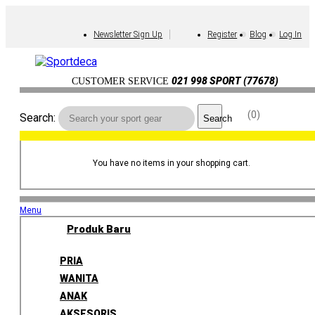
Newsletter Sign Up
Register
Blog
Log In
021 998 SPORT (77678)
CUSTOMER SERVICE
0
Search:
Search
You have no items in your shopping cart.
Menu
Produk Baru
PRIA
WANITA
ANAK
AKSESORIS