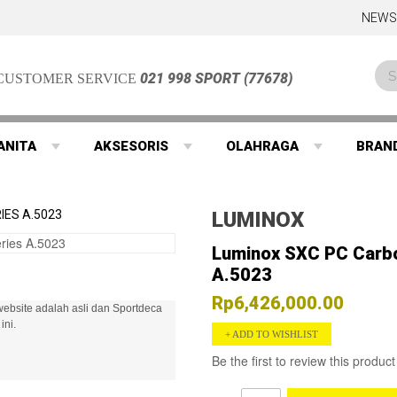
NEWS
021 998 SPORT (77678)
CUSTOMER SERVICE
ANITA
AKSESORIS
OLAHRAGA
BRAN
IES A.5023
LUMINOX
Luminox SXC PC Carb
A.5023
Rp6,426,000.00
ebsite adalah asli dan Sportdeca
ini.
ADD TO WISHLIST
Be the first to review this product