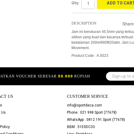
Qty:
ADD TO CAR
Share
DESCRIPTION
Jam ini berukuran 45,5mm yang terbuat
silikon yang kuat dan kacanya terbuat 
kedalaman 200m/660ft/20atm. Jam Lum
Movement.
Product Code : A.5023
APATKAN VOUCHER SEBESAR
50.000
RUPIAH
ACT US
CUSTOMER SERVICE
Us
info@sportdeca.com
 Us
Phone : 021 998 Sport (77678)
WhatsApp : 0812 191 Sport (77678)
Policy
BBM : 51E0DC33