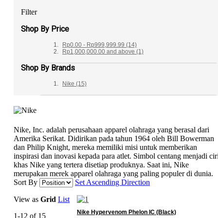
Filter
Shop By Price
Rp0.00
-
Rp999,999.99
(14)
Rp1,000,000.00
and above
(1)
Shop By Brands
Nike
(15)
Nike, Inc. adalah perusahaan apparel olahraga yang berasal dari
Amerika Serikat. Didirikan pada tahun 1964 oleh Bill Bowerman
dan Philip Knight, mereka memiliki misi untuk memberikan
inspirasi dan inovasi kepada para atlet. Simbol centang menjadi cir
khas Nike yang tertera disetiap produknya. Saat ini, Nike
merupakan merek apparel olahraga yang paling populer di dunia.
Sort By
Set Ascending Direction
View as
Grid
List
Nike Hypervenom Phelon IC (Black)
1-12 of 15