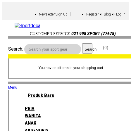
Newsletter Sign Up
Register
Blog
Log In
021 998 SPORT (77678)
CUSTOMER SERVICE
0
Search:
Search
You have no items in your shopping cart.
Menu
Produk Baru
PRIA
WANITA
ANAK
AKSESORIS