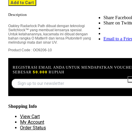
Add to Cart
Description
Share Faceboo
Share on Twitt
Oakley Radarlock Path dibuat dengan teknologi
Switchlock™ yang membuat lensanya spesial.
Untuk ketahanannya, kacamata ini dibuat dengan
bahan rangka O Matter® dan lensa Plutonite® yang
Email to a Frie
melindungi mata dari sinar UV.
Product Code : OO9206-10
REGISTRASI EMAIL ANDA UNTUK MENDAPATKAN VOUCHE
SEBESAR
50.000
RUPIAH
Shopping Info
View Cart
My Account
Order Status