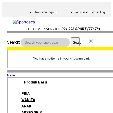
Newsletter Sign Up
Register
Blog
Log In
021 998 SPORT (77678)
CUSTOMER SERVICE
0
Search:
Search
You have no items in your shopping cart.
Menu
Produk Baru
PRIA
WANITA
ANAK
AKSESORIS