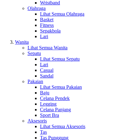
Wristband
Olahraga
Lihat Semua Olahraga
Basket
Fitness
Sepakbola
Lari
Wanita
Lihat Semua Wanita
Sepatu
Lihat Semua Sepatu
Lari
Casual
Sandal
Pakaian
Lihat Semua Pakaian
Baju
Celana Pendek
Legging
Celana Panjang
Sport Bra
Aksesoris
Lihat Semua Aksesoris
Tas
Tas Punggung