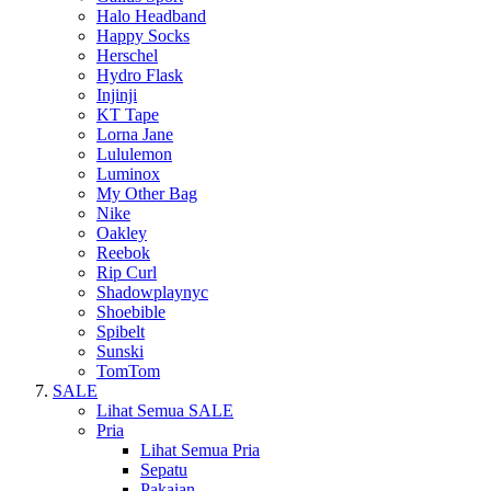
Halo Headband
Happy Socks
Herschel
Hydro Flask
Injinji
KT Tape
Lorna Jane
Lululemon
Luminox
My Other Bag
Nike
Oakley
Reebok
Rip Curl
Shadowplaynyc
Shoebible
Spibelt
Sunski
TomTom
SALE
Lihat Semua SALE
Pria
Lihat Semua Pria
Sepatu
Pakaian