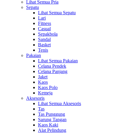
Lihat Semua Pria
Sepatu
Lihat Semua Sepatu
Lari
Fitness
Casual
Sepakbola
Sandal
Basket
Tenis
Pakaian
Lihat Semua Pakaian
Celana Pendek
Celana Panjang
Jaket
Kaos
Kaos Polo
Kemeja
Aksesoris
Lihat Semua Aksesoris
Tas
Tas Punggung
Sarung Tangan
Kaos Kaki
Alat Pelindung