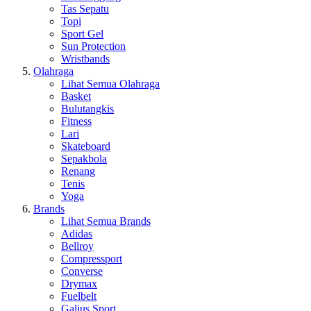
Tas Sepatu
Topi
Sport Gel
Sun Protection
Wristbands
Olahraga
Lihat Semua Olahraga
Basket
Bulutangkis
Fitness
Lari
Skateboard
Sepakbola
Renang
Tenis
Yoga
Brands
Lihat Semua Brands
Adidas
Bellroy
Compressport
Converse
Drymax
Fuelbelt
Galius Sport