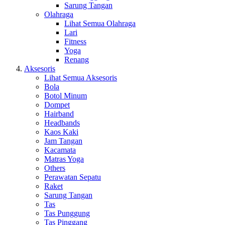
Sarung Tangan
Olahraga
Lihat Semua Olahraga
Lari
Fitness
Yoga
Renang
Aksesoris
Lihat Semua Aksesoris
Bola
Botol Minum
Dompet
Hairband
Headbands
Kaos Kaki
Jam Tangan
Kacamata
Matras Yoga
Others
Perawatan Sepatu
Raket
Sarung Tangan
Tas
Tas Punggung
Tas Pinggang