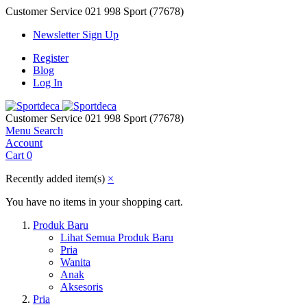
Customer Service
021 998 Sport (77678)
Newsletter Sign Up
Register
Blog
Log In
Customer Service
021 998 Sport (77678)
Menu
Search
Account
Cart
0
Recently added item(s)
×
You have no items in your shopping cart.
Produk Baru
Lihat Semua Produk Baru
Pria
Wanita
Anak
Aksesoris
Pria