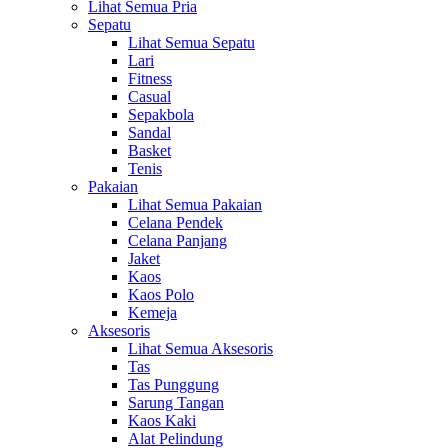
Lihat Semua Pria
Sepatu
Lihat Semua Sepatu
Lari
Fitness
Casual
Sepakbola
Sandal
Basket
Tenis
Pakaian
Lihat Semua Pakaian
Celana Pendek
Celana Panjang
Jaket
Kaos
Kaos Polo
Kemeja
Aksesoris
Lihat Semua Aksesoris
Tas
Tas Punggung
Sarung Tangan
Kaos Kaki
Alat Pelindung