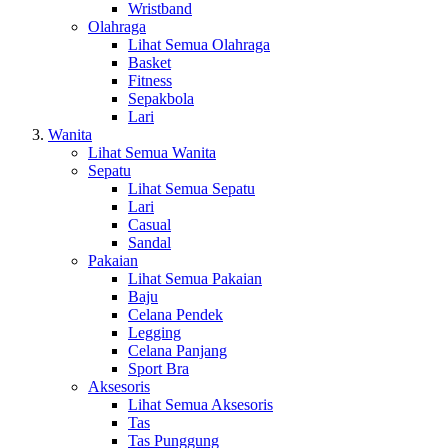
Wristband
Olahraga
Lihat Semua Olahraga
Basket
Fitness
Sepakbola
Lari
Wanita
Lihat Semua Wanita
Sepatu
Lihat Semua Sepatu
Lari
Casual
Sandal
Pakaian
Lihat Semua Pakaian
Baju
Celana Pendek
Legging
Celana Panjang
Sport Bra
Aksesoris
Lihat Semua Aksesoris
Tas
Tas Punggung