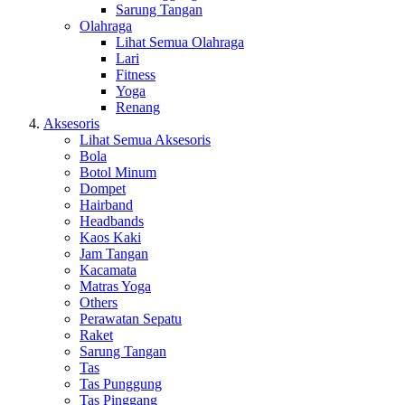
Sarung Tangan
Olahraga
Lihat Semua Olahraga
Lari
Fitness
Yoga
Renang
Aksesoris
Lihat Semua Aksesoris
Bola
Botol Minum
Dompet
Hairband
Headbands
Kaos Kaki
Jam Tangan
Kacamata
Matras Yoga
Others
Perawatan Sepatu
Raket
Sarung Tangan
Tas
Tas Punggung
Tas Pinggang