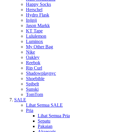
Happy Socks
Herschel
Hydro Flask
Injinji
Jason Markk
KT Tape
Lululemon
Luminox
My Other Bag
Nike
Oakley
Reebok
Rip Curl
Shadowplaynyc
Shoebible
Spibelt
Sunski
TomTom
SALE
Lihat Semua SALE
Pria
Lihat Semua Pria
Sepatu
Pakaian
Aksesoris