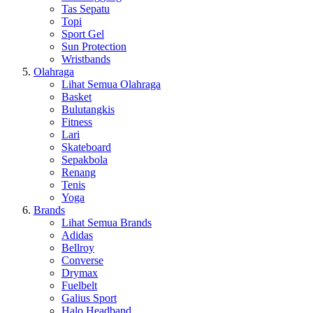
Tas Sepatu
Topi
Sport Gel
Sun Protection
Wristbands
Olahraga
Lihat Semua Olahraga
Basket
Bulutangkis
Fitness
Lari
Skateboard
Sepakbola
Renang
Tenis
Yoga
Brands
Lihat Semua Brands
Adidas
Bellroy
Converse
Drymax
Fuelbelt
Galius Sport
Halo Headband