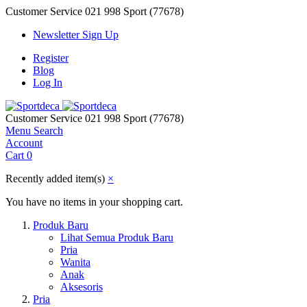
Customer Service
021 998 Sport (77678)
Newsletter Sign Up
Register
Blog
Log In
Customer Service
021 998 Sport (77678)
Menu
Search
Account
Cart
0
Recently added item(s)
×
You have no items in your shopping cart.
Produk Baru
Lihat Semua Produk Baru
Pria
Wanita
Anak
Aksesoris
Pria