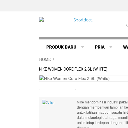
PRODUK BARU
PRIA
W
HOME
/
NIKE WOMEN CORE FLEX 2 SL (WHITE)
Nike mendominasi industri pakaia
dengan memberikan tampilan ke 
untuk latihan maupun sepatu hi-
dalam teknologi olahraga, memilik
untuk tetap terdepan dengan pi
dinamis..