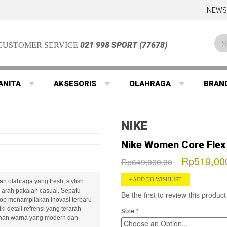
NEWS
021 998 SPORT (77678)
CUSTOMER SERVICE
ANITA
AKSESORIS
OLAHRAGA
BRAN
NIKE
Nike Women Core Flex 
Rp519,00
Rp649,000.00
ADD TO WISHLIST
n olahraga yang fresh, stylish
arah pakaian casual. Sepatu
Be the first to review this product
top menampilakan inovasi terbaru
i detail refrensi yang terarah
Size
lihan warna yang modern dan