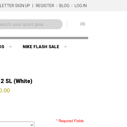
LETTER SIGN UP
REGISTER
BLOG
LOG IN
0
DS
NIKE FLASH SALE
2 SL (White)
0.00
* Required Fields