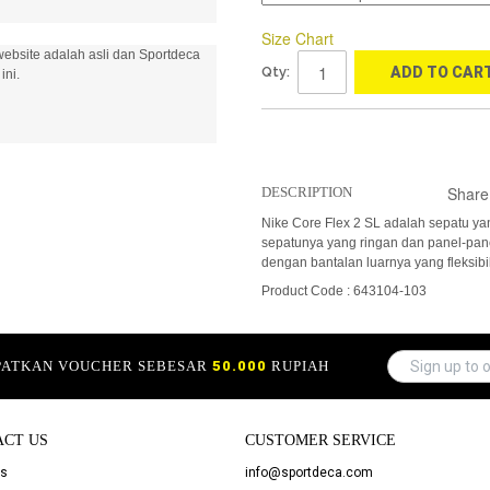
Size Chart
ebsite adalah asli dan Sportdeca
Qty:
ADD TO CAR
ini.
Share
DESCRIPTION
Nike Core Flex 2 SL adalah sepatu yan
sepatunya yang ringan dan panel-pane
dengan bantalan luarnya yang fleksibil
Product Code : 643104-103
APATKAN VOUCHER SEBESAR
50.000
RUPIAH
ACT US
CUSTOMER SERVICE
Us
info@sportdeca.com