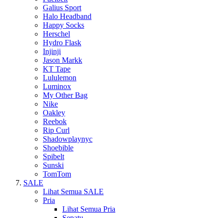
Galius Sport
Halo Headband
Happy Socks
Herschel
Hydro Flask
Injinji
Jason Markk
KT Tape
Lululemon
Luminox
My Other Bag
Nike
Oakley
Reebok
Rip Curl
Shadowplaynyc
Shoebible
Spibelt
Sunski
TomTom
SALE
Lihat Semua SALE
Pria
Lihat Semua Pria
Sepatu