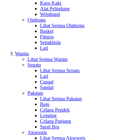
Kaos Kaki
Alat Pelindung
Wristband
Olahraga
Lihat Semua Olahraga
Basket
Fitness
Sepakbola
Lari
Wanita
Lihat Semua Wanita
Sepatu
Lihat Semua Sepatu
Lari
Casual
Sandal
Pakaian
Lihat Semua Pakaian
Baju
Celana Pendek
Legging
Celana Panjang
Sport Bra
Aksesoris
Lihat Semua Aksesoris