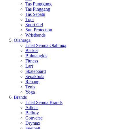
Tas Punggung
Tas Pinggang
Tas Sepatu
Topi
Sport Gel
Sun Protection
Wristbands
Olahraga
Lihat Semua Olahraga
Basket
Bulutangkis
Fitness
Lari
Skateboard
Sepakbola
Renang
Tenis
Yoga
Brands
Lihat Semua Brands
Adidas
Bellroy
Converse
Drymax
Fuelbelt