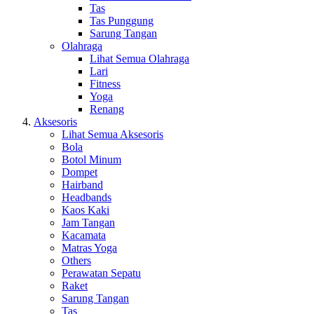
Tas
Tas Punggung
Sarung Tangan
Olahraga
Lihat Semua Olahraga
Lari
Fitness
Yoga
Renang
Aksesoris
Lihat Semua Aksesoris
Bola
Botol Minum
Dompet
Hairband
Headbands
Kaos Kaki
Jam Tangan
Kacamata
Matras Yoga
Others
Perawatan Sepatu
Raket
Sarung Tangan
Tas