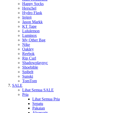
Happy Socks
Herschel
Hydro Flask
Injinji
Jason Markk
KT Tape
Lululemon
Luminox
My Other Bag
Nike
Oakley
Reebok
Rip Curl
Shadowplaynyc
Shoebible
Spibelt
Sunski
TomTom
SALE
Lihat Semua SALE
Pria
Lihat Semua Pria
Sepatu
Pakaian
Aksesoris