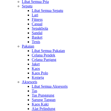
Lihat Semua Pria
Sepatu
Lihat Semua Sepatu
Lari
Fitness
Casual
Sepakbola
Sandal
Basket
Tenis
Pakaian
Lihat Semua Pakaian
Celana Pendek
Celana Panjang
Jaket
Kaos
Kaos Polo
Kemeja
Aksesoris
Lihat Semua Aksesoris
Tas
Tas Punggung
Sarung Tangan
Kaos Kaki
Alat Pelindung