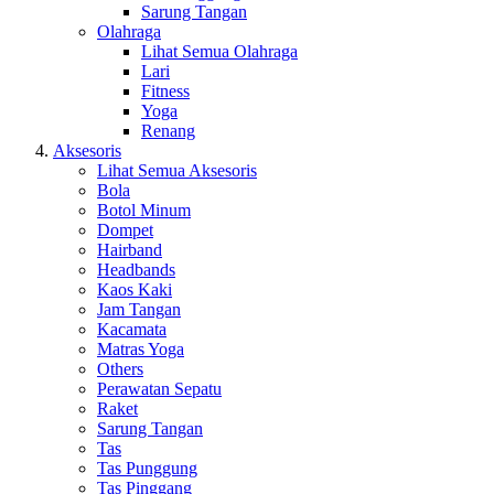
Sarung Tangan
Olahraga
Lihat Semua Olahraga
Lari
Fitness
Yoga
Renang
Aksesoris
Lihat Semua Aksesoris
Bola
Botol Minum
Dompet
Hairband
Headbands
Kaos Kaki
Jam Tangan
Kacamata
Matras Yoga
Others
Perawatan Sepatu
Raket
Sarung Tangan
Tas
Tas Punggung
Tas Pinggang