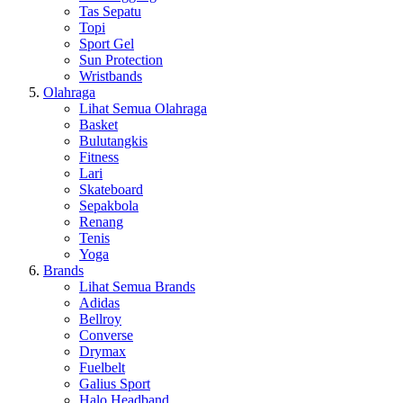
Tas Sepatu
Topi
Sport Gel
Sun Protection
Wristbands
Olahraga
Lihat Semua Olahraga
Basket
Bulutangkis
Fitness
Lari
Skateboard
Sepakbola
Renang
Tenis
Yoga
Brands
Lihat Semua Brands
Adidas
Bellroy
Converse
Drymax
Fuelbelt
Galius Sport
Halo Headband