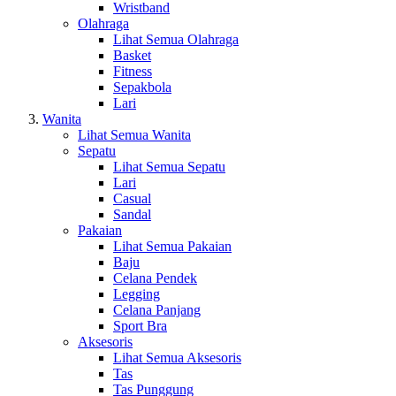
Wristband
Olahraga
Lihat Semua Olahraga
Basket
Fitness
Sepakbola
Lari
Wanita
Lihat Semua Wanita
Sepatu
Lihat Semua Sepatu
Lari
Casual
Sandal
Pakaian
Lihat Semua Pakaian
Baju
Celana Pendek
Legging
Celana Panjang
Sport Bra
Aksesoris
Lihat Semua Aksesoris
Tas
Tas Punggung