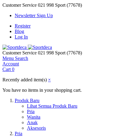
Customer Service
021 998 Sport (77678)
Newsletter Sign Up
Register
Blog
Log In
Customer Service
021 998 Sport (77678)
Menu
Search
Account
Cart
0
Recently added item(s)
×
You have no items in your shopping cart.
Produk Baru
Lihat Semua Produk Baru
Pria
Wanita
Anak
Aksesoris
Pria