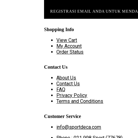
REGISTRASI EMAIL ANDA UNTUK MEND
Shopping Info
View Cart
My Account
Order Status
Contact Us
About Us
Contact Us
FAQ
Privacy Policy
Terms and Conditions
Customer Service
info@sportdeca.com
Phone : 021 998 Sport (77678)