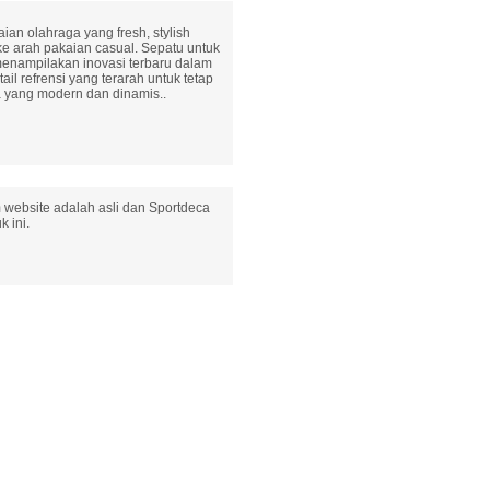
ian olahraga yang fresh, stylish
e arah pakaian casual. Sepatu untuk
menampilakan inovasi terbaru dalam
ail refrensi yang terarah untuk tetap
 yang modern dan dinamis..
 website adalah asli dan Sportdeca
 ini.