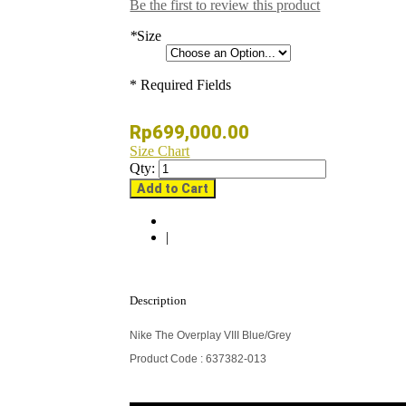
Be the first to review this product
*
Size
* Required Fields
Rp699,000.00
Size Chart
Qty:
Add to Cart
|
Description
Nike The Overplay VIII Blue/Grey
Product Code : 637382-013