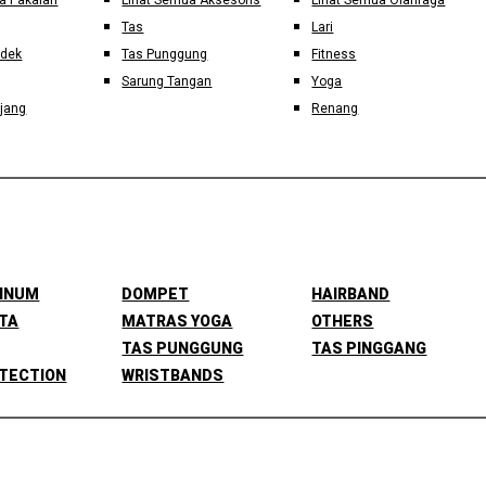
a Pakaian
Lihat Semua Aksesoris
Lihat Semua Olahraga
Tas
Lari
ndek
Tas Punggung
Fitness
Sarung Tangan
Yoga
jang
Renang
MINUM
DOMPET
HAIRBAND
TA
MATRAS YOGA
OTHERS
TAS PUNGGUNG
TAS PINGGANG
TECTION
WRISTBANDS