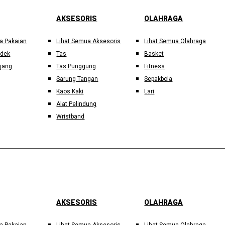
AKSESORIS
OLAHRAGA
a Pakaian
Lihat Semua Aksesoris
Lihat Semua Olahraga
ndek
Tas
Basket
jang
Tas Punggung
Fitness
Sarung Tangan
Sepakbola
Kaos Kaki
Lari
Alat Pelindung
Wristband
AKSESORIS
OLAHRAGA