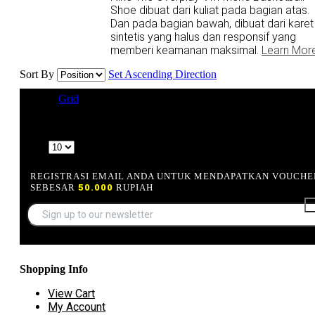
Shoe dibuat dari kuliat pada bagian atas.
Dan pada bagian bawah, dibuat dari karet
sintetis yang halus dan responsif yang
memberi keamanan maksimal.
Learn Mor
Sort By
Set Ascending Direction
View as
Grid
List
1 Item(s)
Show
REGISTRASI EMAIL ANDA UNTUK MENDAPATKAN VOUCHE
SEBESAR
50.000
RUPIAH
Shopping Info
View Cart
My Account