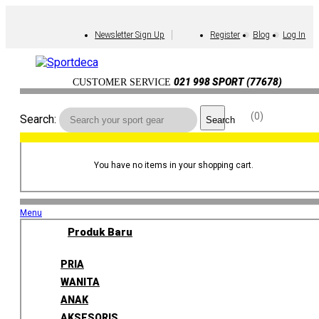
Newsletter Sign Up
Register
Blog
Log In
021 998 SPORT (77678)
CUSTOMER SERVICE
0
Search:
Search
You have no items in your shopping cart.
Menu
Produk Baru
PRIA
WANITA
ANAK
AKSESORIS