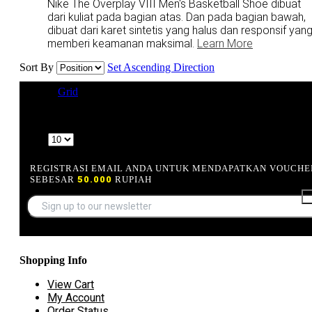
Nike The Overplay VIII Men's Basketball Shoe dibuat
dari kuliat pada bagian atas. Dan pada bagian bawah,
dibuat dari karet sintetis yang halus dan responsif yan
memberi keamanan maksimal.
Learn More
Sort By
Set Ascending Direction
View as
Grid
List
4 Item(s)
Show
REGISTRASI EMAIL ANDA UNTUK MENDAPATKAN VOUCHE
SEBESAR
50.000
RUPIAH
Shopping Info
View Cart
My Account
Order Status