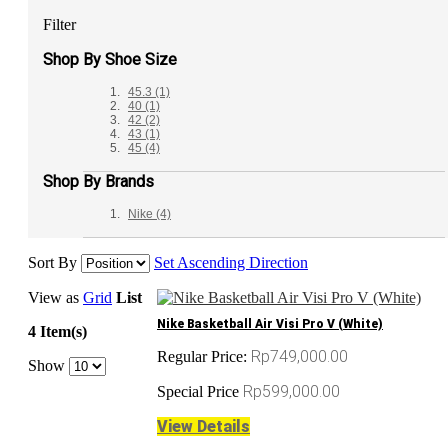
Filter
Shop By Shoe Size
45.3
(1)
40
(1)
42
(2)
43
(1)
45
(4)
Shop By Brands
Nike
(4)
Sort By
Set Ascending Direction
View as
Grid
List
Nike Basketball Air Visi Pro V (White)
4 Item(s)
Rp749,000.00
Regular Price:
Show
Rp599,000.00
Special Price
View Details