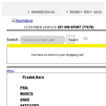
Newsletter Sign Up
Register
Blog
Log In
021 998 SPORT (77678)
CUSTOMER SERVICE
0
Search:
Search
You have no items in your shopping cart.
Menu
Produk Baru
PRIA
WANITA
ANAK
AKSESORIS