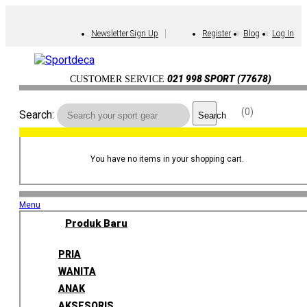
Newsletter Sign Up
Register
Blog
Log In
021 998 SPORT (77678)
CUSTOMER SERVICE
0
Search:
Search
You have no items in your shopping cart.
Menu
Produk Baru
PRIA
WANITA
ANAK
AKSESORIS