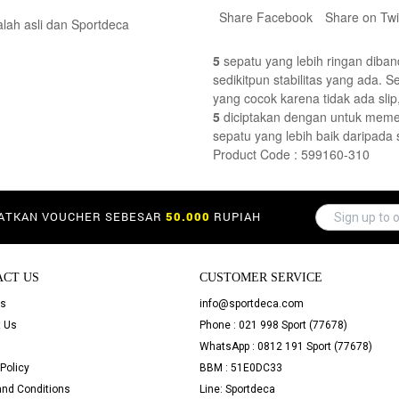
Share Facebook
Share on Twi
lah asli dan Sportdeca
5
sepatu yang lebih ringan diba
sedikitpun stabilitas yang ada. 
yang cocok karena tidak ada slip
5
diciptakan dengan untuk meme
sepatu yang lebih baik daripada 
Product Code : 599160-310
PATKAN VOUCHER SEBESAR
50.000
RUPIAH
ACT US
CUSTOMER SERVICE
Us
info@sportdeca.com
 Us
Phone : 021 998 Sport (77678)
WhatsApp : 0812 191 Sport (77678)
Policy
BBM : 51E0DC33
nd Conditions
Line: Sportdeca