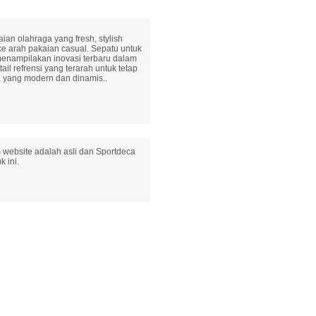
ian olahraga yang fresh, stylish
e arah pakaian casual. Sepatu untuk
menampilakan inovasi terbaru dalam
ail refrensi yang terarah untuk tetap
 yang modern dan dinamis..
 website adalah asli dan Sportdeca
 ini.