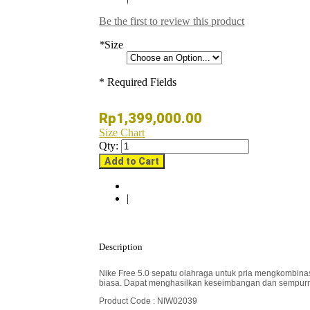
Be the first to review this product
*
Size
* Required Fields
Rp1,399,000.00
Size Chart
Qty:
Add to Cart
|
Description
Nike Free 5.0 sepatu olahraga untuk pria mengkombinas
biasa. Dapat menghasilkan keseimbangan dan sempurna
Product Code : NIW02039