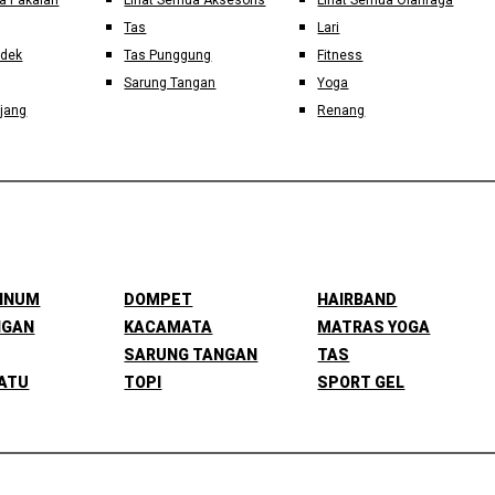
a Pakaian
Lihat Semua Aksesoris
Lihat Semua Olahraga
Tas
Lari
ndek
Tas Punggung
Fitness
Sarung Tangan
Yoga
jang
Renang
MINUM
DOMPET
HAIRBAND
NGAN
KACAMATA
MATRAS YOGA
SARUNG TANGAN
TAS
ATU
TOPI
SPORT GEL