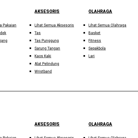
AKSESORIS
OLAHRAGA
a Pakaian
Lihat Semua Aksesoris
Lihat Semua Olahraga
ndek
Tas
Basket
jang
Tas Punggung
Fitness
Sarung Tangan
Sepakbola
Kaos Kaki
Lari
Alat Pelindung
Wristband
AKSESORIS
OLAHRAGA