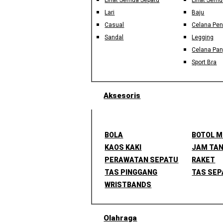
Lihat Semua Sepatu
Lihat Semu
Lari
Baju
Casual
Celana Pe
Sandal
Legging
Celana Pan
Sport Bra
Aksesoris
BOLA
BOTOL 
KAOS KAKI
JAM TA
PERAWATAN SEPATU
RAKET
TAS PINGGANG
TAS SEP
WRISTBANDS
Olahraga