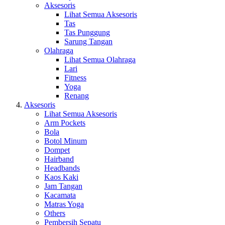
Aksesoris
Lihat Semua Aksesoris
Tas
Tas Punggung
Sarung Tangan
Olahraga
Lihat Semua Olahraga
Lari
Fitness
Yoga
Renang
Aksesoris
Lihat Semua Aksesoris
Arm Pockets
Bola
Botol Minum
Dompet
Hairband
Headbands
Kaos Kaki
Jam Tangan
Kacamata
Matras Yoga
Others
Pembersih Sepatu