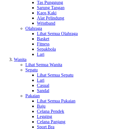
Tas Punggung
Sarung Tangan
Kaos Kaki
Alat Pelindung
Wristband
Olahraga
Lihat Semua Olahraga
Basket
Fitness
Sepakbola
Lari
Wanita
Lihat Semua Wanita
Sepatu
Lihat Semua Sepatu
Lari
Casual
Sandal
Pakaian
Lihat Semua Pakaian
Baju
Celana Pendek
Legging
Celana Panjang
Sport Bra