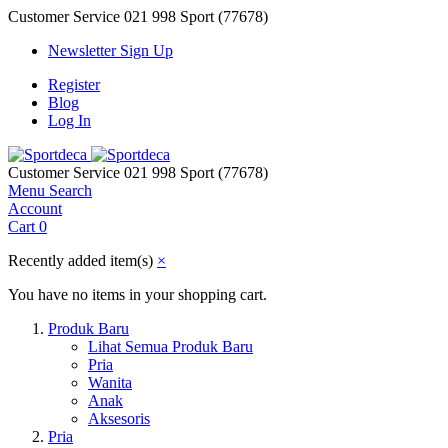
Customer Service
021 998 Sport (77678)
Newsletter Sign Up
Register
Blog
Log In
Customer Service
021 998 Sport (77678)
Menu
Search
Account
Cart
0
Recently added item(s)
×
You have no items in your shopping cart.
Produk Baru
Lihat Semua Produk Baru
Pria
Wanita
Anak
Aksesoris
Pria