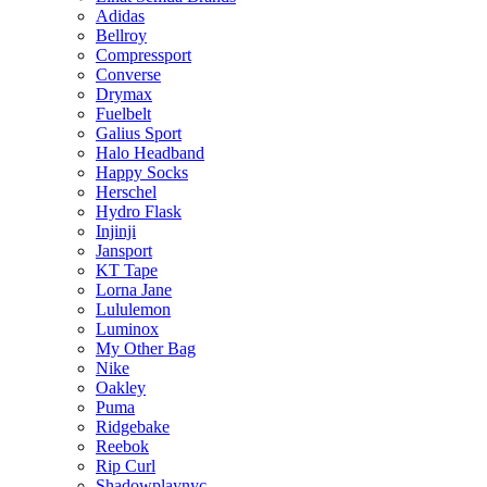
Adidas
Bellroy
Compressport
Converse
Drymax
Fuelbelt
Galius Sport
Halo Headband
Happy Socks
Herschel
Hydro Flask
Injinji
Jansport
KT Tape
Lorna Jane
Lululemon
Luminox
My Other Bag
Nike
Oakley
Puma
Ridgebake
Reebok
Rip Curl
Shadowplaynyc