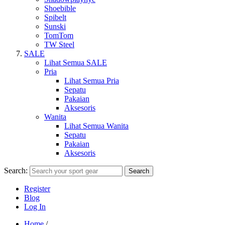
Shoebible
Spibelt
Sunski
TomTom
TW Steel
SALE
Lihat Semua SALE
Pria
Lihat Semua Pria
Sepatu
Pakaian
Aksesoris
Wanita
Lihat Semua Wanita
Sepatu
Pakaian
Aksesoris
Search:
Search
Register
Blog
Log In
Home
/