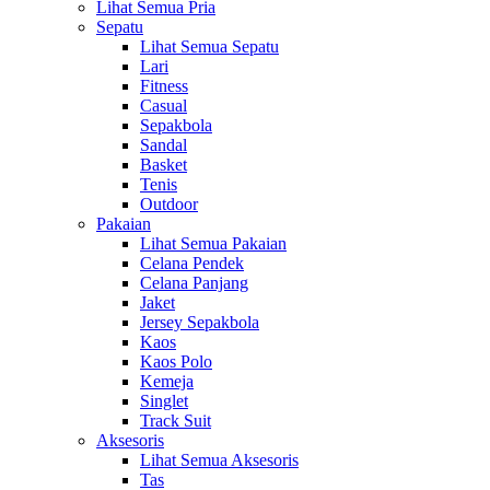
Lihat Semua Pria
Sepatu
Lihat Semua Sepatu
Lari
Fitness
Casual
Sepakbola
Sandal
Basket
Tenis
Outdoor
Pakaian
Lihat Semua Pakaian
Celana Pendek
Celana Panjang
Jaket
Jersey Sepakbola
Kaos
Kaos Polo
Kemeja
Singlet
Track Suit
Aksesoris
Lihat Semua Aksesoris
Tas