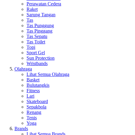
Perawatan Cedera
Raket
Sarung Tangan
Tas
Tas Punggung
Tas Pinggang
Tas Sepatu
Tas Toilet
Topi
Sport Gel
Sun Protection
Wristbands
Olahraga
Lihat Semua Olahraga
Basket
Bulutangkis
Fitness
Lari
Skateboard
Sepakbola
Renang
Tenis
Yoga
Brands
Lihat Semua Brands