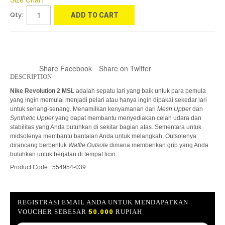
Qty:
ADD TO CART
Share Facebook
Share on Twitter
DESCRIPTION
Nike Revolution 2 MSL
adalah sepatu lari yang baik untuk para pemula
yang ingin memulai menjadi pelari atau hanya ingin dipakai sekedar lari
untuk senang-senang. Menamilkan kenyamanan dari
Mesh Upper
dan
Synthetic Upper
yang dapat membantu menyediakan celah udara dan
stabilitas yang Anda butuhkan di sekitar bagian atas. Sementara untuk
midsolenya membantu bantalan Anda untuk melangkah. Outsolenya
dirancang berbentuk
Waffle Outsole
dimana memberikan grip yang Anda
butuhkan untuk berjalan di tempat licin.
Product Code : 554954-039
REGISTRASI EMAIL ANDA UNTUK MENDAPATKAN
VOUCHER SEBESAR
50.000
RUPIAH