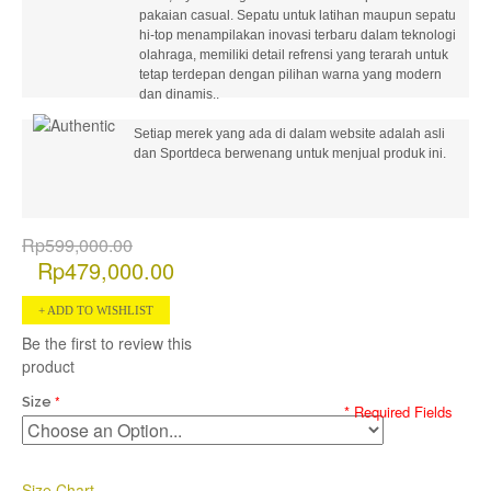
pakaian casual. Sepatu untuk latihan maupun sepatu
hi-top menampilakan inovasi terbaru dalam teknologi
olahraga, memiliki detail refrensi yang terarah untuk
tetap terdepan dengan pilihan warna yang modern
dan dinamis..
Setiap merek yang ada di dalam website adalah asli
dan Sportdeca berwenang untuk menjual produk ini.
Rp599,000.00
Rp479,000.00
ADD TO WISHLIST
Be the first to review this
product
Size
* Required Fields
Size Chart