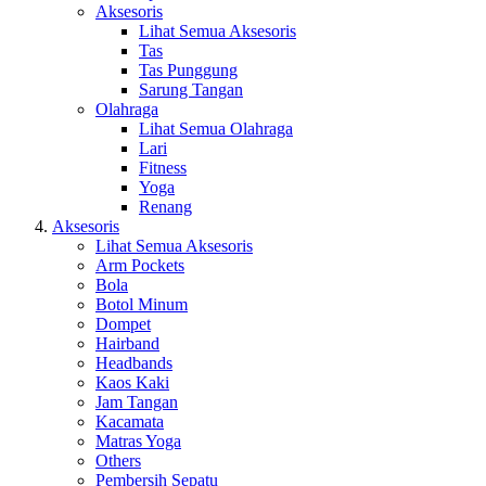
Aksesoris
Lihat Semua Aksesoris
Tas
Tas Punggung
Sarung Tangan
Olahraga
Lihat Semua Olahraga
Lari
Fitness
Yoga
Renang
Aksesoris
Lihat Semua Aksesoris
Arm Pockets
Bola
Botol Minum
Dompet
Hairband
Headbands
Kaos Kaki
Jam Tangan
Kacamata
Matras Yoga
Others
Pembersih Sepatu