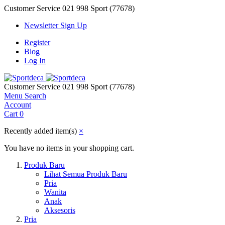
Customer Service
021 998 Sport (77678)
Newsletter Sign Up
Register
Blog
Log In
Customer Service
021 998 Sport (77678)
Menu
Search
Account
Cart
0
Recently added item(s)
×
You have no items in your shopping cart.
Produk Baru
Lihat Semua Produk Baru
Pria
Wanita
Anak
Aksesoris
Pria