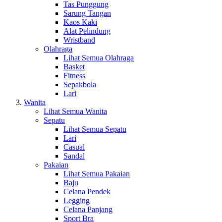
Tas Punggung
Sarung Tangan
Kaos Kaki
Alat Pelindung
Wristband
Olahraga
Lihat Semua Olahraga
Basket
Fitness
Sepakbola
Lari
Wanita
Lihat Semua Wanita
Sepatu
Lihat Semua Sepatu
Lari
Casual
Sandal
Pakaian
Lihat Semua Pakaian
Baju
Celana Pendek
Legging
Celana Panjang
Sport Bra