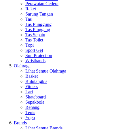
Perawatan Cedera
Raket
Sarung Tangan
Tas
Tas Punggung
Tas Pinggang
Tas Sepatu
Tas Toilet
Topi
Sport Gel
Sun Protection
Wristbands
Olahraga
Lihat Semua Olahraga
Basket
Bulutangkis
Fitness
Lari
Skateboard
Sepakbola
Renang
Tenis
Yoga
Brands
Lihat Semua Brands