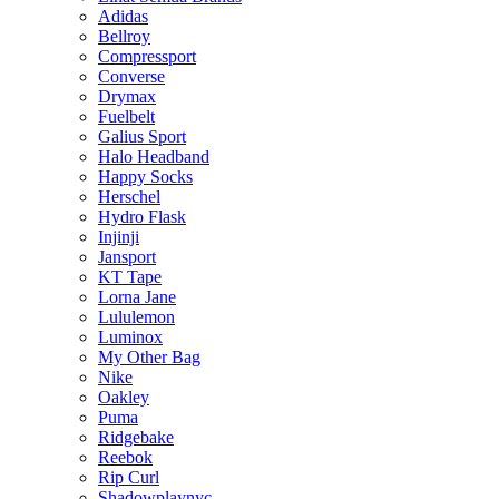
Adidas
Bellroy
Compressport
Converse
Drymax
Fuelbelt
Galius Sport
Halo Headband
Happy Socks
Herschel
Hydro Flask
Injinji
Jansport
KT Tape
Lorna Jane
Lululemon
Luminox
My Other Bag
Nike
Oakley
Puma
Ridgebake
Reebok
Rip Curl
Shadowplaynyc