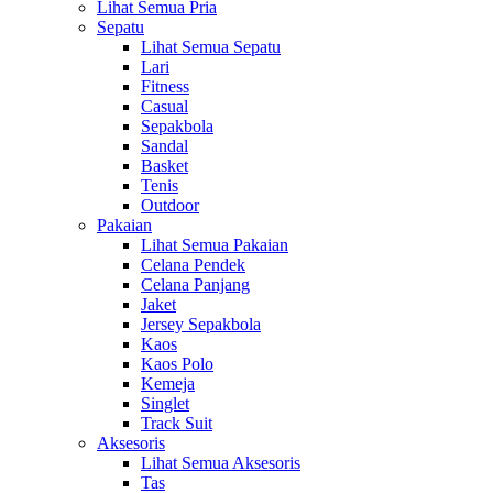
Lihat Semua Pria
Sepatu
Lihat Semua Sepatu
Lari
Fitness
Casual
Sepakbola
Sandal
Basket
Tenis
Outdoor
Pakaian
Lihat Semua Pakaian
Celana Pendek
Celana Panjang
Jaket
Jersey Sepakbola
Kaos
Kaos Polo
Kemeja
Singlet
Track Suit
Aksesoris
Lihat Semua Aksesoris
Tas