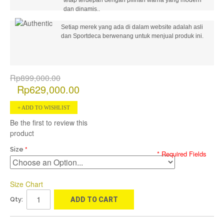
dan dinamis..
Setiap merek yang ada di dalam website adalah asli
dan Sportdeca berwenang untuk menjual produk ini.
Rp899,000.00
Rp629,000.00
ADD TO WISHLIST
Be the first to review this
product
Size
* Required Fields
Size Chart
Qty:
ADD TO CART