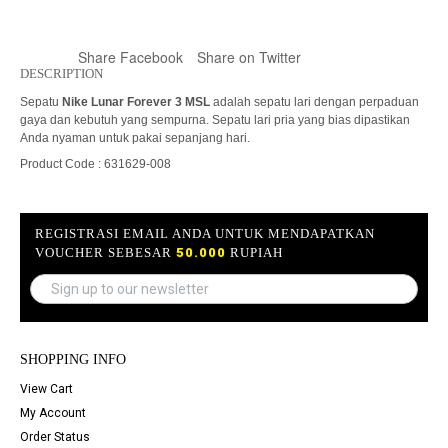
Share Facebook
Share on Twitter
DESCRIPTION
Sepatu
Nike Lunar Forever 3 MSL
adalah sepatu lari dengan perpaduan
gaya dan kebutuh yang sempurna. Sepatu lari pria yang bias dipastikan
Anda nyaman untuk pakai sepanjang hari.
Product Code : 631629-008
REGISTRASI EMAIL ANDA UNTUK MENDAPATKAN
VOUCHER SEBESAR
50.000
RUPIAH
SHOPPING INFO
View Cart
My Account
Order Status