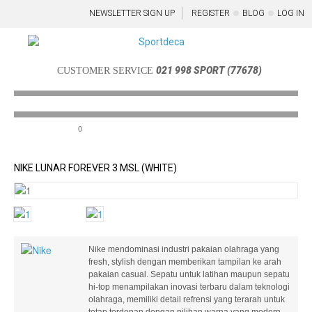
NEWSLETTER SIGN UP
REGISTER
BLOG
LOG IN
021 998 SPORT (77678)
CUSTOMER SERVICE
0
Menu
NIKE LUNAR FOREVER 3 MSL (WHITE)
Nike mendominasi industri pakaian olahraga yang
fresh, stylish dengan memberikan tampilan ke arah
pakaian casual. Sepatu untuk latihan maupun sepatu
hi-top menampilakan inovasi terbaru dalam teknologi
olahraga, memiliki detail refrensi yang terarah untuk
tetap terdepan dengan pilihan warna yang modern