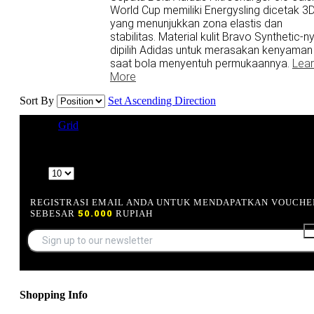
World Cup memiliki Energysling dicetak 3
yang menunjukkan zona elastis dan
stabilitas. Material kulit Bravo Synthetic-n
dipilih Adidas untuk merasakan kenyaman
saat bola menyentuh permukaannya.
Lea
More
Sort By
Set Ascending Direction
View as
Grid
List
1 Item(s)
Show
REGISTRASI EMAIL ANDA UNTUK MENDAPATKAN VOUCHE
SEBESAR
50.000
RUPIAH
Shopping Info