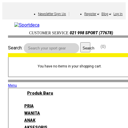
Newsletter Sign Up
Register
Blog
Log In
021 998 SPORT (77678)
CUSTOMER SERVICE
0
Search:
Search
You have no items in your shopping cart.
Menu
Produk Baru
PRIA
WANITA
ANAK
AKSESORIS