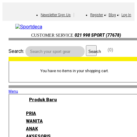
Newsletter Sign Up
Register
Blog
Log In
021 998 SPORT (77678)
CUSTOMER SERVICE
0
Search:
Search
You have no items in your shopping cart.
Menu
Produk Baru
PRIA
WANITA
ANAK
AKSESORIS