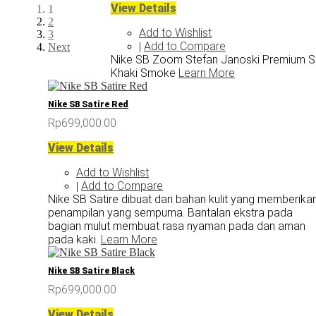
View Details
1
2
Add to Wishlist
3
Add to Compare
|
Next
Nike SB Zoom Stefan Janoski Premium 
Khaki Smoke
Learn More
Nike SB Satire Red
Rp699,000.00
View Details
Add to Wishlist
Add to Compare
|
Nike SB Satire dibuat dari bahan kulit yang memberika
penampilan yang sempurna. Bantalan ekstra pada
bagian mulut membuat rasa nyaman pada dan aman
pada kaki.
Learn More
Nike SB Satire Black
Rp699,000.00
View Details