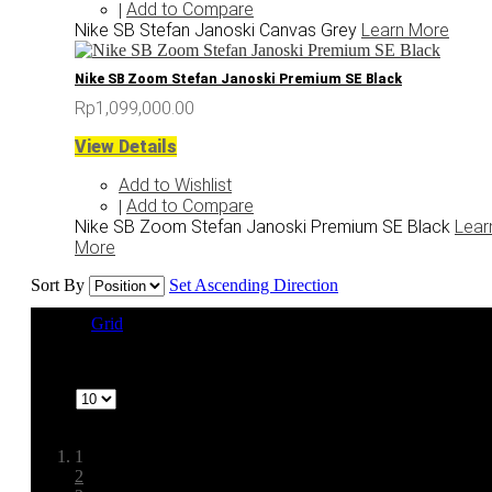
Add to Compare
|
Nike SB Stefan Janoski Canvas Grey
Learn More
Nike SB Zoom Stefan Janoski Premium SE Black
Rp1,099,000.00
View Details
Add to Wishlist
Add to Compare
|
Nike SB Zoom Stefan Janoski Premium SE Black
Lear
More
Sort By
Set Ascending Direction
View as
Grid
List
1-10 of 22
Show
Page:
1
2