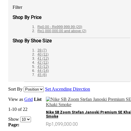
Filter
Shop By Price
Rp0.00
-
Rp999,999.99
(20)
Rp1,000,000.00
and above
(2)
Shop By Shoe Size
39
(7)
40
(11)
41
(12)
42
(11)
43
(12)
44
(14)
45
(6)
Sort By
Set Ascending Direction
View as
Grid
List
1-10 of 22
Nike SB Zoom Stefan Janoski Premium SE Kha
Smoke
Show
Rp1,099,000.00
Page: