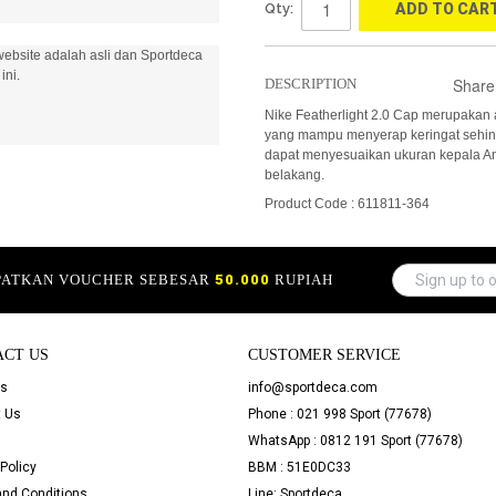
Qty:
ADD TO CAR
ebsite adalah asli dan Sportdeca
ini.
Share
DESCRIPTION
Nike Featherlight 2.0 Cap merupakan 
yang mampu menyerap keringat sehing
dapat menyesuaikan ukuran kepala A
belakang.
Product Code : 611811-364
APATKAN VOUCHER SEBESAR
50.000
RUPIAH
ACT US
CUSTOMER SERVICE
Us
info@sportdeca.com
 Us
Phone : 021 998 Sport (77678)
WhatsApp : 0812 191 Sport (77678)
Policy
BBM : 51E0DC33
nd Conditions
Line: Sportdeca