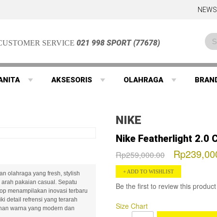
NEWS
021 998 SPORT (77678)
CUSTOMER SERVICE
ANITA
AKSESORIS
OLAHRAGA
BRAN
NIKE
Nike Featherlight 2.0 
Rp239,00
Rp259,000.00
ADD TO WISHLIST
n olahraga yang fresh, stylish
arah pakaian casual. Sepatu
Be the first to review this product
top menampilakan inovasi terbaru
i detail refrensi yang terarah
Size Chart
lihan warna yang modern dan