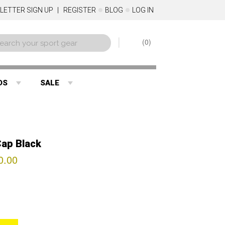
LETTER SIGN UP
REGISTER
BLOG
LOG IN
0
DS
SALE
Cap Black
0.00