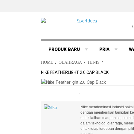
PRODUK BARU
PRIA
W
HOME
/
OLAHRAGA
/
TENIS
/
NIKE FEATHERLIGHT 2.0 CAP BLACK
Nike mendominasi industri pakaia
dengan memberikan tampilan ke 
untuk latihan maupun sepatu hi-
dalam teknologi olahraga, memilik
untuk tetap terdepan dengan pi
dinamis..