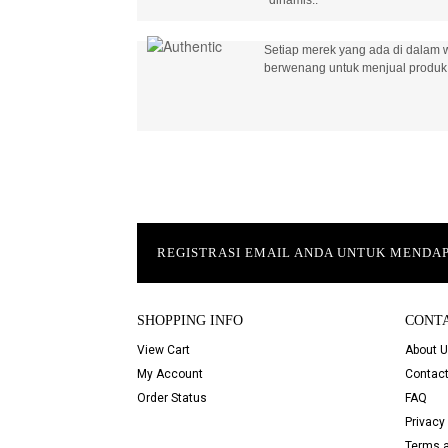
Setiap merek yang ada di dalam w
berwenang untuk menjual produk 
REGISTRASI EMAIL ANDA UNTUK MEND
SHOPPING INFO
CONT
View Cart
About 
My Account
Contact
Order Status
FAQ
Privacy 
Terms a