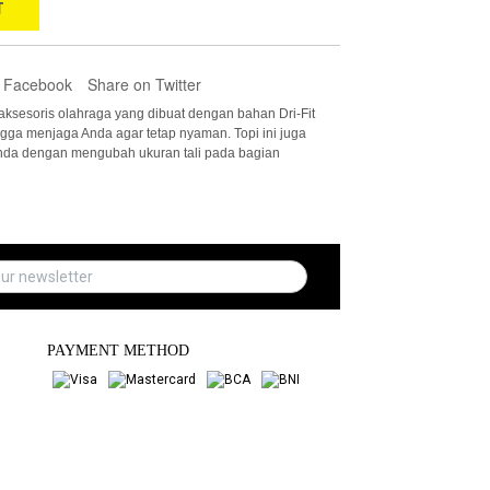
T
 Facebook
Share on Twitter
aksesoris olahraga yang dibuat dengan bahan Dri-Fit
ga menjaga Anda agar tetap nyaman. Topi ini juga
nda dengan mengubah ukuran tali pada bagian
PAYMENT METHOD