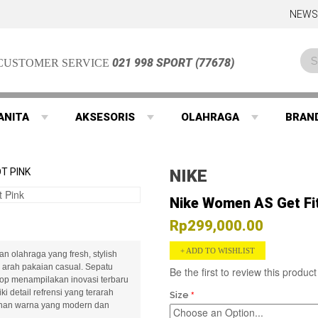
NEWS
021 998 SPORT (77678)
CUSTOMER SERVICE
ANITA
AKSESORIS
OLAHRAGA
BRAN
T PINK
NIKE
Nike Women AS Get Fit
Rp299,000.00
ADD TO WISHLIST
n olahraga yang fresh, stylish
arah pakaian casual. Sepatu
Be the first to review this product
top menampilakan inovasi terbaru
i detail refrensi yang terarah
Size
lihan warna yang modern dan