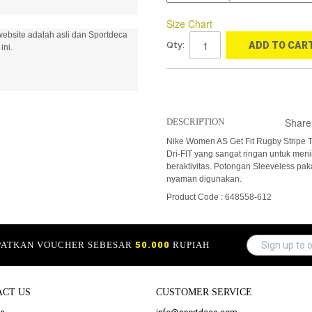
Size Chart
ebsite adalah asli dan Sportdeca
Qty:
ADD TO CAR
ini.
Share
DESCRIPTION
Nike Women AS Get Fit Rugby Stripe T
Dri-FIT yang sangat ringan untuk me
beraktivitas. Potongan Sleeveless pa
nyaman digunakan.
Product Code : 648558-612
APATKAN VOUCHER SEBESAR
50.000
RUPIAH
ACT US
CUSTOMER SERVICE