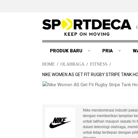
PRODUK BARU
PRIA
W
HOME
/
OLAHRAGA
/
FITNESS
/
NIKE WOMEN AS GET FIT RUGBY STRIPE TANK HO
Nike mendominasi industri pakaia
dengan memberikan tampilan ke 
untuk latihan maupun sepatu hi-
dalam teknologi olahraga, memilik
untuk tetap terdepan dengan pi
dinamis..