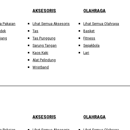
AKSESORIS
OLAHRAGA
a Pakaian
Lihat Semua Aksesoris
Lihat Semua Olahraga
ndek
Tas
Basket
jang
Tas Punggung
Fitness
Sarung Tangan
Sepakbola
Kaos Kaki
Lari
Alat Pelindung
Wristband
AKSESORIS
OLAHRAGA