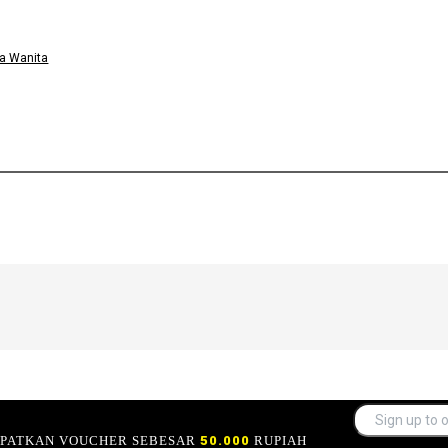
a Wanita
APATKAN VOUCHER SEBESAR
50.000
RUPIAH