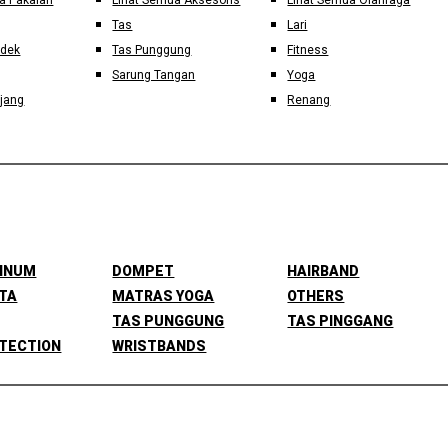
a Pakaian
Lihat Semua Aksesoris
Lihat Semua Olahraga
Tas
Lari
ndek
Tas Punggung
Fitness
Sarung Tangan
Yoga
jang
Renang
MINUM
DOMPET
HAIRBAND
TA
MATRAS YOGA
OTHERS
TAS PUNGGUNG
TAS PINGGANG
TECTION
WRISTBANDS