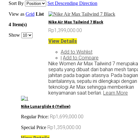
Sort By
Set Descending Direction
View as
Grid
List
Nike Air Max Tailwind 7 Black
4 Item(s)
Rp1,399,000.00
Show
View Details
Add to Wishlist
Add to Compare
|
Nike Women Air Max Tailwind 7 merupak
sepatu yang dibuat dari bahan mesh tanp
jahitan pada bagian atasnya. Pada bagian
bantalannya, sepatu ini dilengkapi dengan
teknologi Air Max sehingga memberikan
kenyamanan saat berlari.
Learn More
Nike Lunarglide 6 (Yellow)
Rp1,699,000.00
Regular Price:
Rp1,359,000.00
Special Price