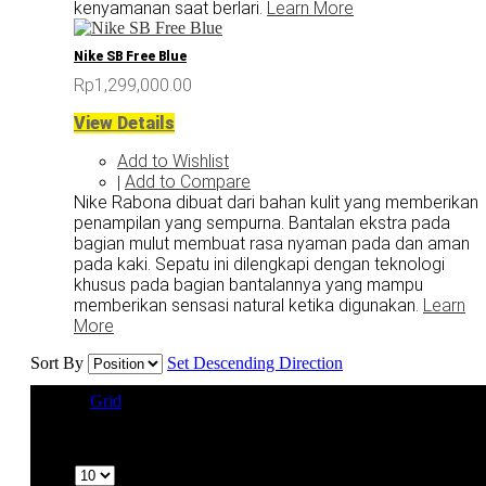
kenyamanan saat berlari.
Learn More
Nike SB Free Blue
Rp1,299,000.00
View Details
Add to Wishlist
Add to Compare
|
Nike Rabona dibuat dari bahan kulit yang memberikan
penampilan yang sempurna. Bantalan ekstra pada
bagian mulut membuat rasa nyaman pada dan aman
pada kaki. Sepatu ini dilengkapi dengan teknologi
khusus pada bagian bantalannya yang mampu
memberikan sensasi natural ketika digunakan.
Learn
More
Sort By
Set Descending Direction
View as
Grid
List
4 Item(s)
Show