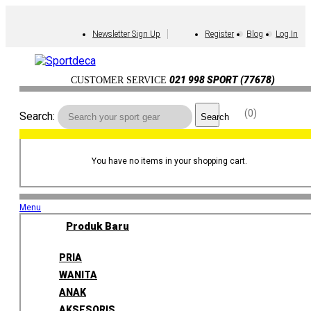
Newsletter Sign Up
Register
Blog
Log In
021 998 SPORT (77678)
CUSTOMER SERVICE
0
Search:
Search
You have no items in your shopping cart.
Menu
Produk Baru
PRIA
WANITA
ANAK
AKSESORIS