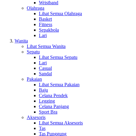
Wristband
Olahraga
Lihat Semua Olahraga
Basket
Fitness
Sepakbola
Lari
Wanita
Lihat Semua Wanita
Sepatu
Lihat Semua Sepatu
Lari
Casual
Sandal
Pakaian
Lihat Semua Pakaian
Baju
Celana Pendek
Legging
Celana Panjang
Sport Bra
Aksesoris
Lihat Semua Aksesoris
Tas
Tas Punggung