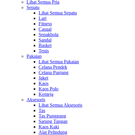
Lihat Semua Pria
Sepatu
Lihat Semua Sepatu
Lari
Fitness
Casual
Sepakbola
Sandal
Basket
Tenis
Pakaian
Lihat Semua Pakaian
Celana Pendek
Celana Panjang
Jaket
Kaos
Kaos Polo
Kemeja
Aksesoris
Lihat Semua Aksesoris
Tas
Tas Punggung
Sarung Tangan
Kaos Kaki
Alat Pelindung