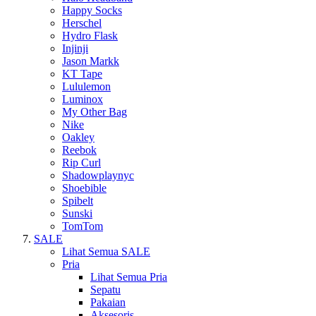
Happy Socks
Herschel
Hydro Flask
Injinji
Jason Markk
KT Tape
Lululemon
Luminox
My Other Bag
Nike
Oakley
Reebok
Rip Curl
Shadowplaynyc
Shoebible
Spibelt
Sunski
TomTom
SALE
Lihat Semua SALE
Pria
Lihat Semua Pria
Sepatu
Pakaian
Aksesoris