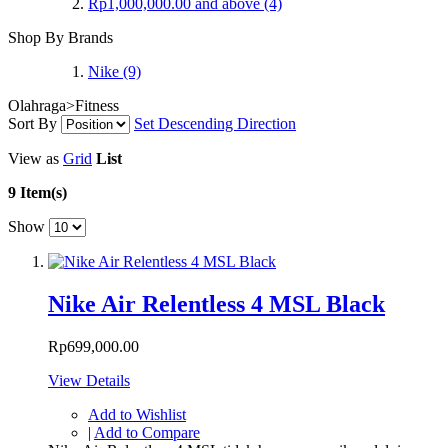
Rp1,000,000.00
and above
(4)
Shop By Brands
Nike
(9)
Olahraga>Fitness
Sort By
Set Descending Direction
View as
Grid
List
9 Item(s)
Show
Nike Air Relentless 4 MSL Black
Rp699,000.00
View Details
Add to Wishlist
|
Add to Compare