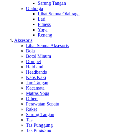
Sarung Tangan
Olahraga
Lihat Semua Olahraga
Lari
Fitness
Yoga
Renang
Aksesoris
Lihat Semua Aksesoris
Bola
Botol Minum
Dompet
Hairband
Headbands
Kaos Kaki
Jam Tangan
Kacamata
Matras Yoga
Others
Perawatan Sepatu
Raket
Sarung Tangan
Tas
Tas Punggung
Tas Pinggang