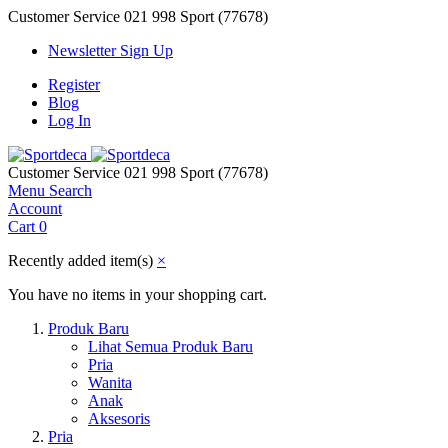
Customer Service
021 998 Sport (77678)
Newsletter Sign Up
Register
Blog
Log In
Customer Service
021 998 Sport (77678)
Menu
Search
Account
Cart
0
Recently added item(s)
×
You have no items in your shopping cart.
Produk Baru
Lihat Semua Produk Baru
Pria
Wanita
Anak
Aksesoris
Pria