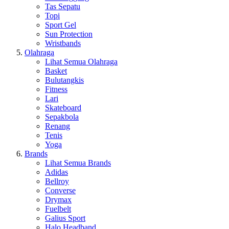
Tas Sepatu
Topi
Sport Gel
Sun Protection
Wristbands
Olahraga
Lihat Semua Olahraga
Basket
Bulutangkis
Fitness
Lari
Skateboard
Sepakbola
Renang
Tenis
Yoga
Brands
Lihat Semua Brands
Adidas
Bellroy
Converse
Drymax
Fuelbelt
Galius Sport
Halo Headband